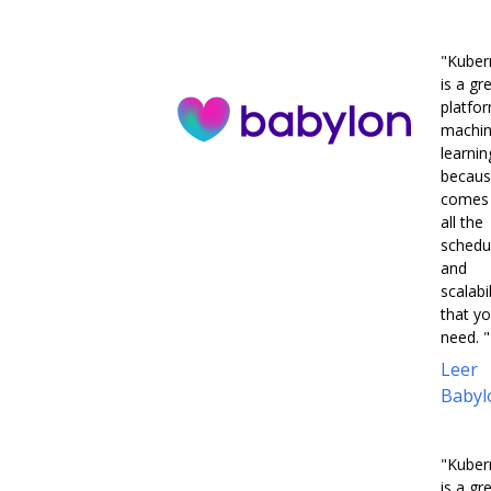
"Kuber
is a gr
platfo
machi
learnin
becaus
comes 
all the
schedu
and
scalabil
that y
need. "
Leer
Babyl
"Kuber
is a gr