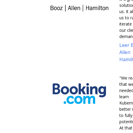
solutio
us. It 
us to r
iterate
our cli
demand
Leer 
Allen
Hamil
"We re
that w
needed
learn
Kubern
better 
to full
potentia
At that