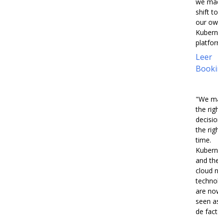
we ma
shift to
our o
Kubern
platfor
Leer
Booki
"We m
the rig
decisio
the rig
time.
Kubern
and th
cloud n
techno
are no
seen a
de fac