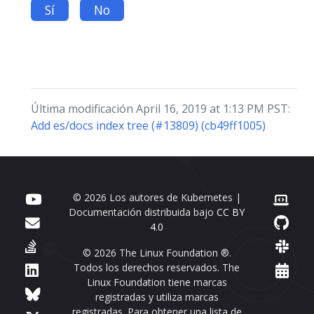
Sí
No
Última modificación April 16, 2019 at 1:13 PM PST:
Add es/docs index tree (#13809) (cb49ff1005)
© 2026 Los autores de Kubernetes |
Documentación distribuida bajo
CC BY
4.0
© 2026 The Linux Foundation ®.
Todos los derechos reservados. The
Linux Foundation tiene marcas
registradas y utiliza marcas
registradas. Para obtener una lista de