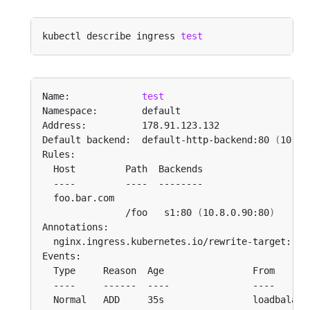
kubectl describe ingress 
test
Name:             
test
Default backend:  default-http-backend:80 
(
10.8.
               /foo   s1:80 
(
10.8.0.90:80
)