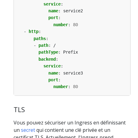
service
:
name
:
service2
port
:
number
:
80
- 
http
:
paths
:
- 
path
:
/
pathType
:
Prefix
backend
:
service
:
name
:
service3
port
:
number
:
80
TLS
Vous pouvez sécuriser un Ingress en définissant
un
secret
qui contient une clé privée et un
certificat TLS. Actuellement, l'Ingress prend