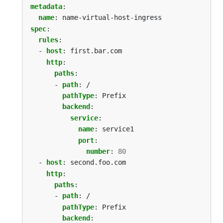
metadata
:
name
:
name-virtual-host-ingress
spec
:
rules
:
- 
host
:
first.bar.com
http
:
paths
:
- 
path
:
/
pathType
:
Prefix
backend
:
service
:
name
:
service1
port
:
number
:
80
- 
host
:
second.foo.com
http
:
paths
:
- 
path
:
/
pathType
:
Prefix
backend
: