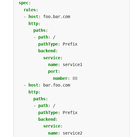
spec
:
rules
:
- 
host
:
foo.bar.com
http
:
paths
:
- 
path
:
/
pathType
:
Prefix
backend
:
service
:
name
:
service1
port
:
number
:
80
- 
host
:
bar.foo.com
http
:
paths
:
- 
path
:
/
pathType
:
Prefix
backend
:
service
:
name
:
service2