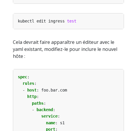
kubectl edit ingress 
test
Cela devrait faire apparaître un éditeur avec le
yaml existant, modifiez-le pour inclure le nouvel
hôte :
spec
:
rules
:
- 
host
:
foo.bar.com
http
:
paths
:
- 
backend
:
service
:
name
:
s1
port
: