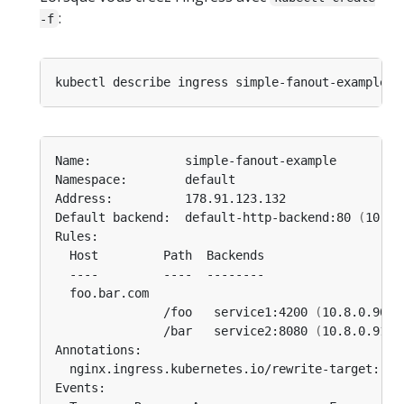
:
-f
Default backend:  default-http-backend:80 
(
10.8.
               /foo   service1:4200 
(
10.8.0.90:4
               /bar   service2:8080 
(
10.8.0.91:8