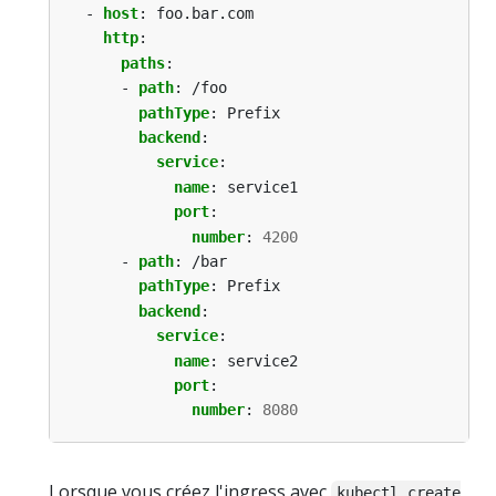
- 
host
:
foo.bar.com
http
:
paths
:
- 
path
:
/foo
pathType
:
Prefix
backend
:
service
:
name
:
service1
port
:
number
:
4200
- 
path
:
/bar
pathType
:
Prefix
backend
:
service
:
name
:
service2
port
:
number
:
8080
Lorsque vous créez l'ingress avec
kubectl create