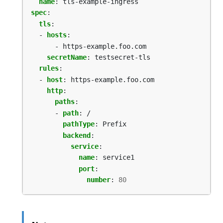
name
:
tls-example-ingress
spec
:
tls
:
- 
hosts
:
- https-example.foo.com
secretName
:
testsecret-tls
rules
:
- 
host
:
https-example.foo.com
http
:
paths
:
- 
path
:
/
pathType
:
Prefix
backend
:
service
:
name
:
service1
port
:
number
:
80