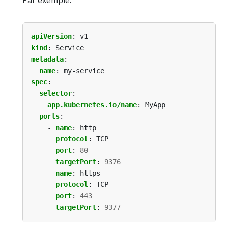
Par exemple:
apiVersion
:
v1
kind
:
Service
metadata
:
name
:
my-service
spec
:
selector
:
app.kubernetes.io/name
:
MyApp
ports
:
- 
name
:
http
protocol
:
TCP
port
:
80
targetPort
:
9376
- 
name
:
https
protocol
:
TCP
port
:
443
targetPort
:
9377