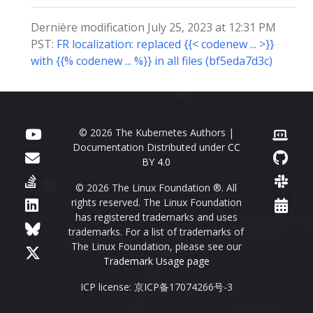
Dernière modification July 25, 2023 at 12:31 PM
PST:
FR localization: replaced {{< codenew ... >}}
with {{% codenew ... %}} in all files (bf5eda7d3c)
© 2026 The Kubernetes Authors |
Documentation Distributed under
CC
BY 4.0
© 2026 The Linux Foundation ®. All
rights reserved. The Linux Foundation
has registered trademarks and uses
trademarks. For a list of trademarks of
The Linux Foundation, please see our
Trademark Usage page
ICP license: 京ICP备17074266号-3