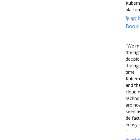
Kubern
platfor
के बारे मे
Booki
"We m
the rig
decisio
the rig
time.
Kubern
and th
cloud n
techno
are no
seen a
de fac
ecosys
"