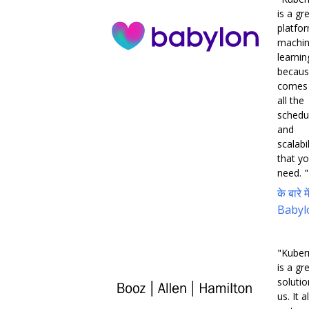
is a gr
platfo
machi
learnin
becaus
comes 
all the
schedu
and
scalabil
that y
need. "
के बारे मे
Babyl
"Kuber
is a gr
solutio
us. It 