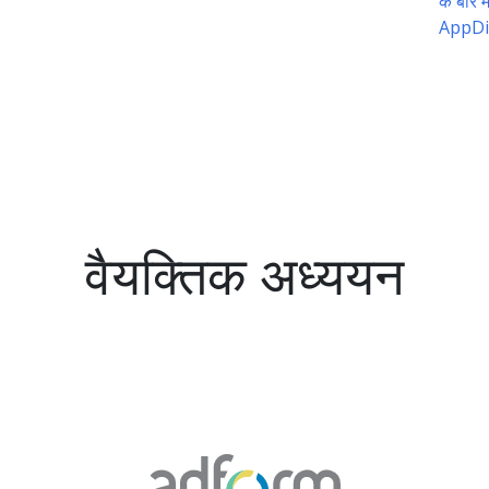
के बारे मे
AppDi
वैयक्तिक अध्ययन