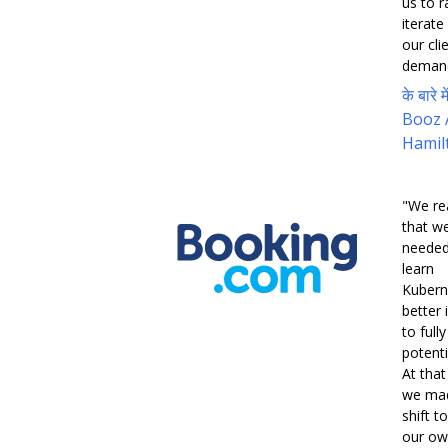
us to r
iterate
our cli
demand
के बारे मे
Booz 
Hamil
"We re
that w
needed
learn
Kubern
better 
to full
potentia
At that
we ma
shift to
our o