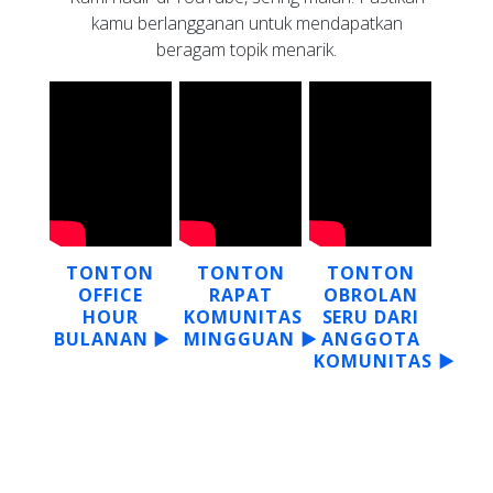
kamu berlangganan untuk mendapatkan
beragam topik menarik.
TONTON
TONTON
TONTON
OFFICE
RAPAT
OBROLAN
HOUR
KOMUNITAS
SERU DARI
BULANAN ▶
MINGGUAN ▶
ANGGOTA
KOMUNITAS ▶