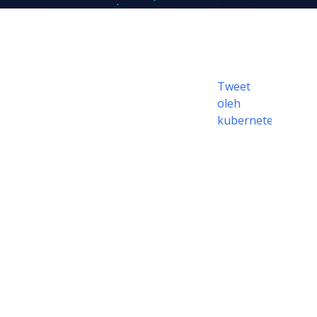
Tweet
oleh
kubernetesio
© 2026 Para Pencipta Kubernetes |
Dokumentasi didistribusikan di bawah
CC BY 4.0
© 2026 Linux Foundation ®. Hak cipta
dilindungi. Linux Foundation telah
mendaftarkan merek dagang dan
pengunaannya. Perinciannya bisa