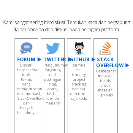
Kami sangat sering berdiskusi. Temukan kami dan bergabung
dalam obrolan dan diskusi pada beragam platform.
FORUM ▶
TWITTER ▶
GITHUB ▶
STACK
OVERFLOW ▶
Diskusi
Pengumuman
Semua
berdasarkan
langsung
hal
Pemecahan
topik
dari
tentang
masalah
teknis
postingan
project
teknis
yang
blog,
tracking
untuk
menjembatani
acara,
dan isu,
masalah
dokumentasi,
berita,
dan tentu
apa saja
StackOverflow,
ide-ide
saja kode
dan
menarik
banyak
hal lainnya