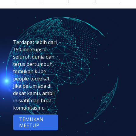
Terdapat lebih dari
150 meetups di
seluruh dunia dan
terus bertumbuh,
temukan kube
people terdekat.
Jika belum ada di
dekat kamu, ambil
inisiatif dan buat
komunitasmu.
TEMUKAN
MEETUP