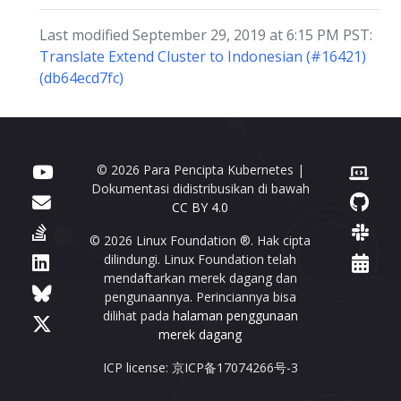
Last modified September 29, 2019 at 6:15 PM PST:
Translate Extend Cluster to Indonesian (#16421)
(db64ecd7fc)
© 2026 Para Pencipta Kubernetes |
Dokumentasi didistribusikan di bawah
CC BY 4.0
© 2026 Linux Foundation ®. Hak cipta
dilindungi. Linux Foundation telah
mendaftarkan merek dagang dan
pengunaannya. Perinciannya bisa
dilihat pada
halaman penggunaan
merek dagang
ICP license: 京ICP备17074266号-3