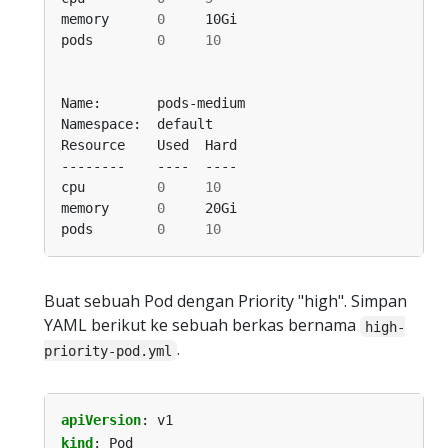
memory      
0
pods        
0
10
cpu         
0
10
memory      
0
pods        
0
10
Buat sebuah Pod dengan Priority "high". Simpan
YAML berikut ke sebuah berkas bernama
high-
.
priority-pod.yml
apiVersion
:
v1
kind
:
Pod