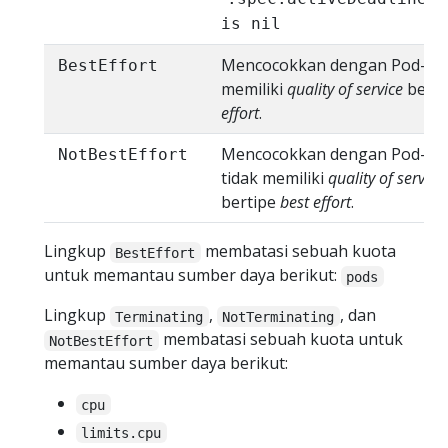
is nil
Mencocokkan dengan Pod-Po
BestEffort
memiliki
quality of service
berti
effort
.
Mencocokkan dengan Pod-Po
NotBestEffort
tidak memiliki
quality of service
bertipe
best effort
.
Lingkup
membatasi sebuah kuota
BestEffort
untuk memantau sumber daya berikut:
pods
Lingkup
,
, dan
Terminating
NotTerminating
membatasi sebuah kuota untuk
NotBestEffort
memantau sumber daya berikut:
cpu
limits.cpu