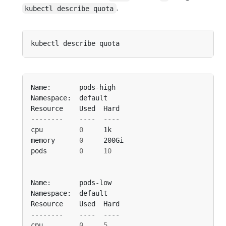
.
kubectl describe quota
cpu         
0
memory      
0
pods        
0
10
cpu         
0
5