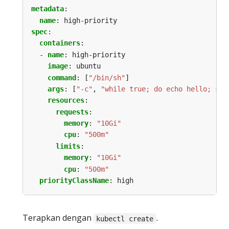
metadata
:
name
:
high-priority
spec
:
containers
:
- 
name
:
high-priority
image
:
ubuntu
command
:
[
"/bin/sh"
]
args
:
[
"-c"
,
"while true; do echo hello; sle
resources
:
requests
:
memory
:
"10Gi"
cpu
:
"500m"
limits
:
memory
:
"10Gi"
cpu
:
"500m"
priorityClassName
:
high
Terapkan dengan
.
kubectl create