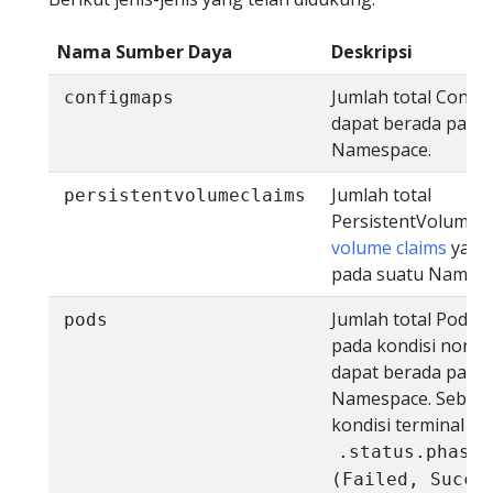
Nama Sumber Daya
Deskripsi
Jumlah total Confi
configmaps
dapat berada pada
Namespace.
Jumlah total
persistentvolumeclaims
PersistentVolumeC
volume claims
yang
pada suatu Namesp
Jumlah total Pod y
pods
pada kondisi non-t
dapat berada pada
Namespace. Sebuah
kondisi terminal yai
.status.phase 
(Failed, Succe