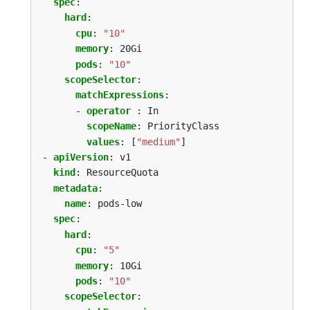
spec
:
hard
:
cpu
:
"10"
memory
:
20Gi
pods
:
"10"
scopeSelector
:
matchExpressions
:
- 
operator 
:
In
scopeName
:
PriorityClass
values
:
[
"medium"
]
- 
apiVersion
:
v1
kind
:
ResourceQuota
metadata
:
name
:
pods-low
spec
:
hard
:
cpu
:
"5"
memory
:
10Gi
pods
:
"10"
scopeSelector
: