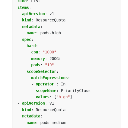
kind
:
List
items
:
- 
apiVersion
:
v1
kind
:
ResourceQuota
metadata
:
name
:
pods-high
spec
:
hard
:
cpu
:
"1000"
memory
:
200Gi
pods
:
"10"
scopeSelector
:
matchExpressions
:
- 
operator 
:
In
scopeName
:
PriorityClass
values
:
[
"high"
]
- 
apiVersion
:
v1
kind
:
ResourceQuota
metadata
:
name
:
pods-medium