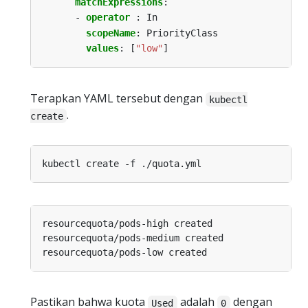
matchExpressions
:
- 
operator 
:
In
scopeName
:
PriorityClass
values
:
[
"low"
]
Terapkan YAML tersebut dengan
kubectl
.
create
Pastikan bahwa kuota
adalah
dengan
Used
0