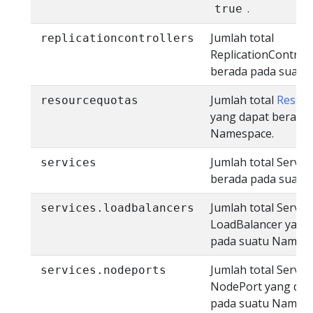
.
true
Jumlah total
replicationcontrollers
ReplicationControl
berada pada suatu
Jumlah total
Resou
resourcequotas
yang dapat berada
Namespace.
Jumlah total Servic
services
berada pada suatu
Jumlah total Servic
services.loadbalancers
LoadBalancer yang
pada suatu Namesp
Jumlah total Servic
services.nodeports
NodePort yang dap
pada suatu Namesp