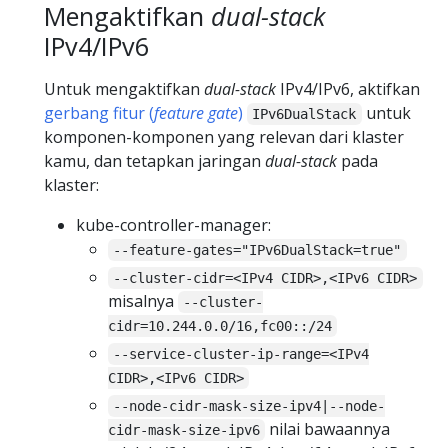
Mengaktifkan
dual-stack
IPv4/IPv6
Untuk mengaktifkan
dual-stack
IPv4/IPv6, aktifkan
gerbang fitur (
feature gate
)
untuk
IPv6DualStack
komponen-komponen yang relevan dari klaster
kamu, dan tetapkan jaringan
dual-stack
pada
klaster:
kube-controller-manager:
--feature-gates="IPv6DualStack=true"
--cluster-cidr=<IPv4 CIDR>,<IPv6 CIDR>
misalnya
--cluster-
cidr=10.244.0.0/16,fc00::/24
--service-cluster-ip-range=<IPv4
CIDR>,<IPv6 CIDR>
--node-cidr-mask-size-ipv4|--node-
nilai bawaannya
cidr-mask-size-ipv6