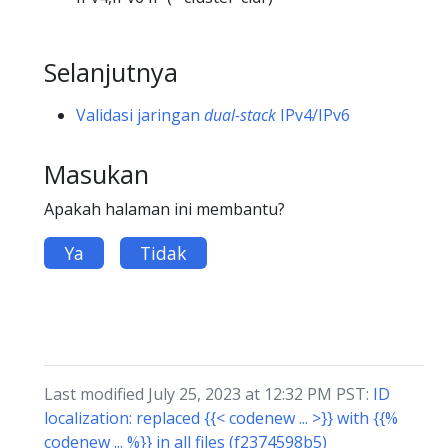
Selanjutnya
Validasi jaringan
dual-stack
IPv4/IPv6
Masukan
Apakah halaman ini membantu?
Ya
Tidak
Last modified July 25, 2023 at 12:32 PM PST:
ID
localization: replaced {{< codenew ... >}} with {{%
codenew ... %}} in all files (f2374598b5)