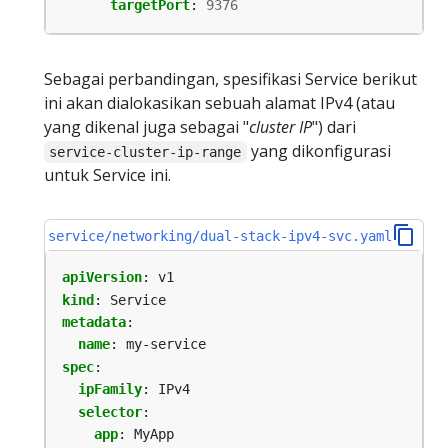
targetPort
:
9376
Sebagai perbandingan, spesifikasi Service berikut
ini akan dialokasikan sebuah alamat IPv4 (atau
yang dikenal juga sebagai "
cluster IP
") dari
yang dikonfigurasi
service-cluster-ip-range
untuk Service ini.
service/networking/dual-stack-ipv4-svc.yaml
apiVersion
:
v1
kind
:
Service
metadata
:
name
:
my-service
spec
:
ipFamily
:
IPv4
selector
:
app
:
MyApp