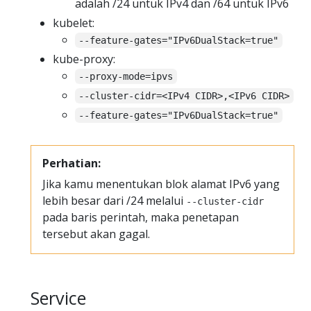
adalah /24 untuk IPv4 dan /64 untuk IPv6
kubelet:
--feature-gates="IPv6DualStack=true"
kube-proxy:
--proxy-mode=ipvs
--cluster-cidr=<IPv4 CIDR>,<IPv6 CIDR>
--feature-gates="IPv6DualStack=true"
Perhatian:
Jika kamu menentukan blok alamat IPv6 yang
lebih besar dari /24 melalui
--cluster-cidr
pada baris perintah, maka penetapan
tersebut akan gagal.
Service