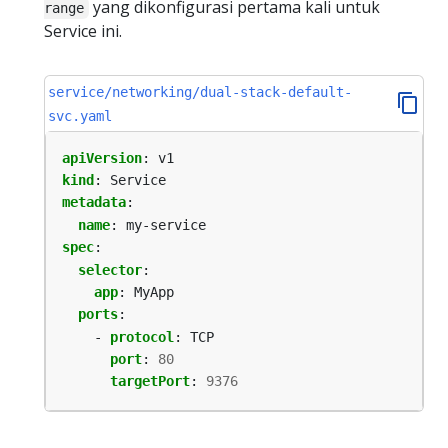
yang dikonfigurasi pertama kali untuk
range
Service ini.
service/networking/dual-stack-default-
svc.yaml
apiVersion
:
v1
kind
:
Service
metadata
:
name
:
my-service
spec
:
selector
:
app
:
MyApp
ports
:
- 
protocol
:
TCP
port
:
80
targetPort
:
9376