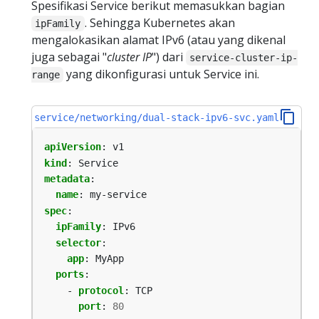
Spesifikasi Service berikut memasukkan bagian
. Sehingga Kubernetes akan
ipFamily
mengalokasikan alamat IPv6 (atau yang dikenal
juga sebagai "
cluster IP
") dari
service-cluster-ip-
yang dikonfigurasi untuk Service ini.
range
service/networking/dual-stack-ipv6-svc.yaml
apiVersion
:
v1
kind
:
Service
metadata
:
name
:
my-service
spec
:
ipFamily
:
IPv6
selector
:
app
:
MyApp
ports
:
- 
protocol
:
TCP
port
:
80