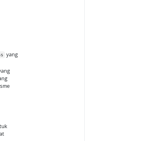
yang
ss
yang
yang
isme
tuk
at