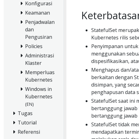
Konfigurasi
Keterbatasa
Keamanan
Penjadwalan
dan
StatefulSet merupak
Pengusiran
Kubernetes rilis sebe
Penyimpanan untuk s
Policies
menggunakan seb
Administrasi
dispesifikasikan, at
Klaster
Menghapus dan/at
Memperluas
berkaitan dengan St
Kubernetes
disimpan, yang sec
Windows in
penghapusan data se
Kubernetes
StatefulSet saat i
(EN)
bertanggung jawab t
Tugas
bertanggung jawab 
Tutorial
StatefulSet tidak m
mendapatkan termin
Referensi