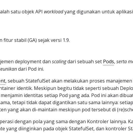
alah satu objek API
workload
yang digunakan untuk aplikas
itur stabil (GA) sejak versi 1.9.
jemen deployment dan
scaling
dari sebuah set
Pods
,
serta m
eunikan
dari Pod ini.
nt
, sebuah StatefulSet akan melakukan proses manajemen
ntainer identik. Meskipun begitu tidak seperti sebuah Depl
menjamin identitas setiap Pod yang ada. Pod ini akan dibua
ma, tetapi tidak dapat digantikan satu sama lainnya: setia
isten yang akan di-maintain meskipun pod tersebut di (re)sch
perasi dengan pola yang sama dengan Kontroler lainnya. 
te yang diinginkan pada objek StatefulSet, dan kontroler St