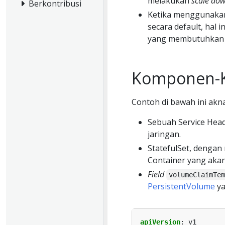
melakukan
scale do
Berkontribusi
Ketika menggunak
secara default, ha
yang membutuhka
Komponen-
Contoh di bawah ini ak
Sebuah Service Hea
jaringan.
StatefulSet, dengan
Container yang akan
Field
volumeClaimTe
PersistentVolume
ya
apiVersion
:
v1