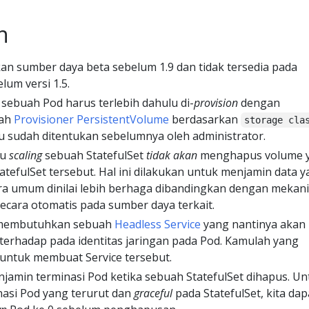
n
an sumber daya beta sebelum 1.9 dan tidak tersedia pada
lum versi 1.5.
ebuah Pod harus terlebih dahulu di-
provision
dengan
uah
Provisioner PersistentVolume
berdasarkan
storage cla
au sudah ditentukan sebelumnya oleh administrator.
au
scaling
sebuah StatefulSet
tidak akan
menghapus volume 
atefulSet tersebut. Hal ini dilakukan untuk menjamin data 
ara umum dinilai lebih berhaga dibandingkan dengan mekan
cara otomatis pada sumber daya terkait.
ni membutuhkan sebuah
Headless Service
yang nantinya akan
erhadap pada identitas jaringan pada Pod. Kamulah yang
untuk membuat Service tersebut.
enjamin terminasi Pod ketika sebuah StatefulSet dihapus. Un
asi Pod yang terurut dan
graceful
pada StatefulSet, kita dap