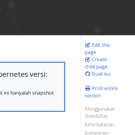
Edit this
page
Create
child page
rnetes versi:
Buat isu
Print entire
at ini hanyalah snapshot
section
Menggunakan
StatefulSet
Keterbatasan
Komponen-