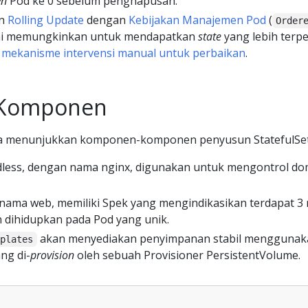
wn
Pod ke 0 sebelum penghapusan.
an
Rolling Update
dengan
Kebijakan Manajemen Pod
(
Order
l ini memungkinkan untuk mendapatkan
state
yang lebih terpe
n
mekanisme intervensi manual untuk perbaikan
.
Komponen
na menunjukkan komponen-komponen penyusun StatefulSet
dless, dengan nama nginx, digunakan untuk mengontrol do
 nama web, memiliki Spek yang mengindikasikan terdapat 3 
 dihidupkan pada Pod yang unik.
akan menyediakan penyimpanan stabil menggunak
mplates
ng di-
provision
oleh sebuah Provisioner PersistentVolume.