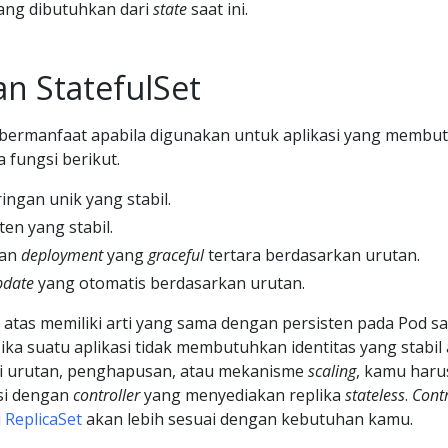
ang dibutuhkan dari
state
saat ini.
 StatefulSet
t bermanfaat apabila digunakan untuk aplikasi yang membu
 fungsi berikut.
ringan unik yang stabil.
en yang stabil.
an
deployment
yang
graceful
tertara berdasarkan urutan.
pdate
yang otomatis berdasarkan urutan.
i atas memiliki arti yang sama dengan persisten pada Pod sa
 Jika suatu aplikasi tidak membutuhkan identitas yang stabil
i urutan, penghapusan, atau mekanisme
scaling
, kamu haru
si dengan
controller
yang menyediakan replika
stateless
.
Contr
u
ReplicaSet
akan lebih sesuai dengan kebutuhan kamu.