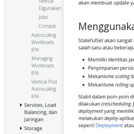
Selesai
akan membuat update y
Digunakan
Jobs
Menggunakan
CronJob
Autoscaling
StatefulSet akan sanga
Workloads
salah satu atau beberapa
(EN)
Managing
Memiliki identitas ja
Workloads
Penyimpanan persist
(EN)
Mekanisme
scaling
d
Vertical Pod
Mekanisme
rolling u
Autoscaling
Stabil dalam poin-poin d
(EN)
dilakukan
(re)scheduling
.
Services, Load
deployment
yang memilik
Balancing, dan
melakukan
deploy
aplika
Jaringan
seperti
Deployment
ata
Storage