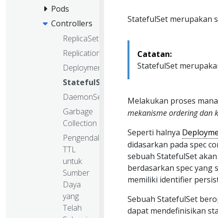
Pods
StatefulSet merupakan s
Controllers
ReplicaSet
ReplicationController
Catatan:
StatefulSet merupakan f
Deployment
StatefulSet
DaemonSet
Melakukan proses mana
Garbage
mekanisme
ordering
dan k
Collection
Seperti halnya
Deployme
Pengendali
didasarkan pada spec co
TTL
sebuah StatefulSet akan 
untuk
berdasarkan spec yang sa
Sumber
memiliki identifier pers
Daya
yang
Sebuah StatefulSet bero
Telah
dapat mendefinisikan sta