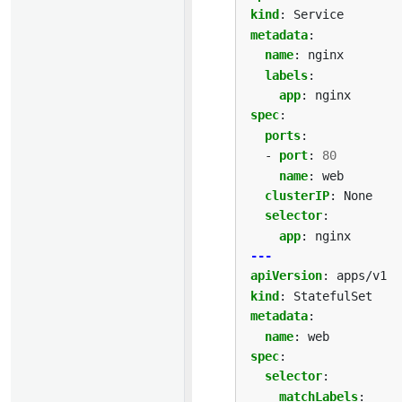
kind
:
Service
metadata
:
name
:
nginx
labels
:
app
:
nginx
spec
:
ports
:
- 
port
:
80
name
:
web
clusterIP
:
None
selector
:
app
:
nginx
---
apiVersion
:
apps/v1
kind
:
StatefulSet
metadata
:
name
:
web
spec
:
selector
:
matchLabels
: