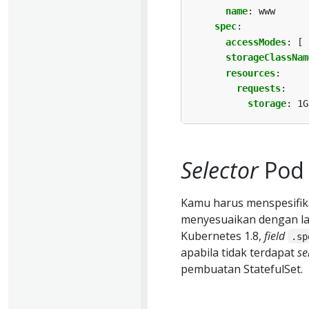
name
:
www
spec
:
accessModes
:
[
storageClassNam
resources
:
requests
:
storage
:
1G
Selector
Pod
Kamu harus menspesifi
menyesuaikan dengan la
Kubernetes 1.8,
field
.sp
apabila tidak terdapat
se
pembuatan StatefulSet.