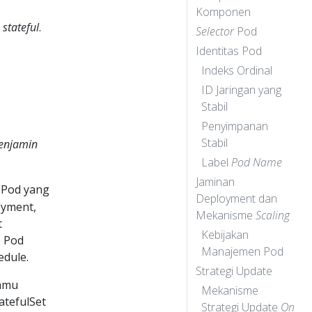
Komponen
i
stateful
.
Selector
Pod
Identitas Pod
Indeks Ordinal
ID Jaringan yang
Stabil
Penyimpanan
Stabil
enjamin
Label
Pod Name
Jaminan
 Pod yang
Deployment dan
oyment,
Mekanisme
Scaling
t
Kebijakan
p Pod
Manajemen Pod
edule.
Strategi Update
Kamu
Mekanisme
atefulSet
Strategi Update
On