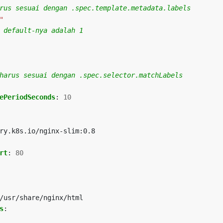
rus sesuai dengan .spec.template.metadata.labels
"
 default-nya adalah 1
harus sesuai dengan .spec.selector.matchLabels
ePeriodSeconds
:
10
ry.k8s.io/nginx-slim:0.8
rt
:
80
/usr/share/nginx/html
s
: