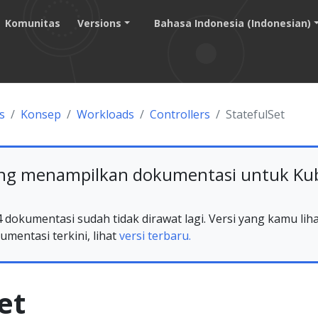
Komunitas
Versions
Bahasa Indonesia (Indonesian)
s
Konsep
Workloads
Controllers
StatefulSet
g menampilkan dokumentasi untuk Kube
 dokumentasi sudah tidak dirawat lagi. Versi yang kamu lih
umentasi terkini, lihat
versi terbaru.
et