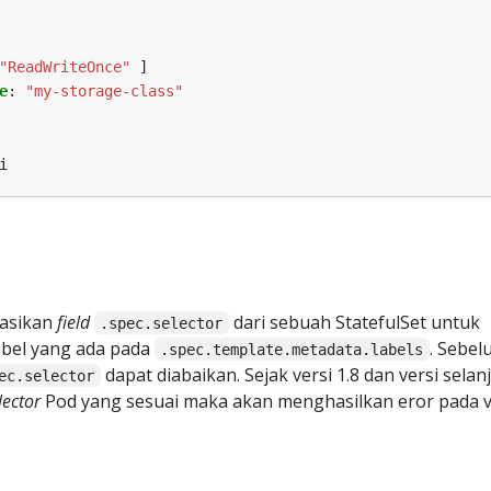
"ReadWriteOnce"
]
e
:
"my-storage-class"
i
kasikan
field
dari sebuah StatefulSet untuk
.spec.selector
bel yang ada pada
. Sebel
.spec.template.metadata.labels
dapat diabaikan. Sejak versi 1.8 dan versi selan
ec.selector
lector
Pod yang sesuai maka akan menghasilkan eror pada va