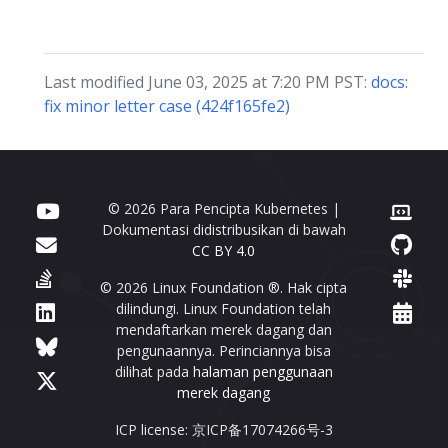
Last modified June 03, 2025 at 7:20 PM PST:
docs:
fix minor letter case (424f165fe2)
© 2026 Para Pencipta Kubernetes |
Dokumentasi didistribusikan di bawah
CC BY 4.0
© 2026 Linux Foundation ®. Hak cipta
dilindungi. Linux Foundation telah
mendaftarkan merek dagang dan
pengunaannya. Perinciannya bisa
dilihat pada
halaman penggunaan
merek dagang
ICP license: 京ICP备17074266号-3