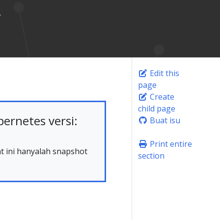
Edit this
page
Create
child page
rnetes versi:
Buat isu
Print entire
at ini hanyalah snapshot
section