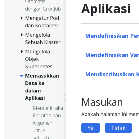
Otomatis
Aplikasi
dengan CronJob
Mengatur Pod
dan Kontainer
Mengelola
Mendefinisikan Pe
Sebuah Klaster
Mengelola
Mendefinisikan Va
Objek
Kubernetes
Mendistribusikan 
Memasukkan
Data ke
dalam
Aplikasi
Masukan
Mendefinisikan
Apakah halaman ini me
Perintah dan
Argumen
Ya
Tidak
untuk
sebuah