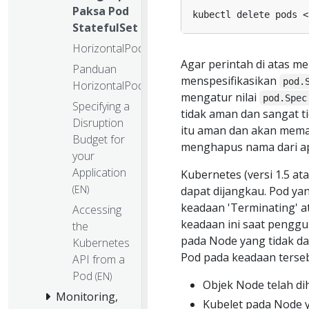
Paksa Pod
StatefulSet
HorizontalPodAutoscaler
Agar perintah di atas m
Panduan
menspesifikasikan
pod.
HorizontalPodAutoscaler
mengatur nilai
pod.Spec
Specifying a
tidak aman dan sangat t
Disruption
itu aman dan akan mem
Budget for
menghapus nama dari ap
your
Application
Kubernetes (versi 1.5 a
(EN)
dapat dijangkau. Pod ya
keadaan 'Terminating' 
Accessing
keadaan ini saat peng
the
pada Node yang tidak d
Kubernetes
Pod pada keadaan tersebu
API from a
Pod
(EN)
Objek Node telah di
Monitoring,
Kubelet pada Node y