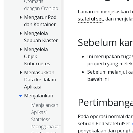
Otomatis
dengan CronJob
Laman ini menjelaskan 
Mengatur Pod
stateful set
, dan menjel
dan Kontainer
Mengelola
Sebelum ka
Sebuah Klaster
Mengelola
Ini merupakan tugas
Objek
properti yang meleka
Kubernetes
Sebelum melanjutka
Memasukkan
bawah ini.
Data ke dalam
Aplikasi
Menjalankan
Pertimbanga
Menjalankan
Aplikasi
Pada operasi normal dari
Stateless
sebuah Pod StatefulSet.
Menggunakan
penyekalaan dan pengha