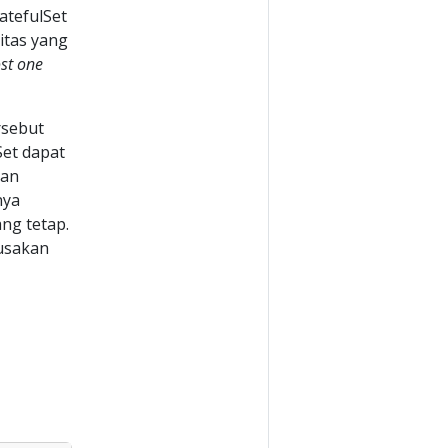
atefulSet
itas yang
st one
rsebut
Set dapat
kan
nya
ng tetap.
usakan