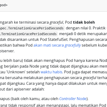
engarah ke terminasi secara
graceful
, Pod
tidak boleh
dengan nilai 0. Praktik
Spec.TerminationGracePeriodSeconds
menjadi 0 detik merupakan
.TerminationGracePeriodSeconds
idak disarankan untuk Pod StatefulSet. Penghapusan secar
astikan bahwa Pod
akan mati secara
gracefully
sebelum kube
iserver.
tau lebih baru) tidak akan menghapus Pod hanya karena Nod
ng berjalan pada Node yang tidak dapat dijangkau akan me
atau 'Unknown' setelah
waktu habis
. Pod juga dapat memasu
guna berusaha melakukan penghapusan secara
graceful
terha
apat dijangkau. Cara yang hanya dapat dilakukan untuk me
t dari apiserver adalah:
hapus (baik oleh kamu, atau oleh
Controller
Node
).
ang tidak responsif akan menanggapi, lalu mematikan Pod