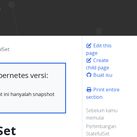
Edit this
lSet
page
Create
child page
rnetes versi:
Buat isu
Print entire
at ini hanyalah snapshot
section
Sebelum kamu
memulai
Set
Pertimbangan
StatefulSet