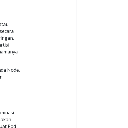
atau
 secara
ringan,
rtisi
 namanya
ada Node,
an
minasi.
 akan
uat Pod