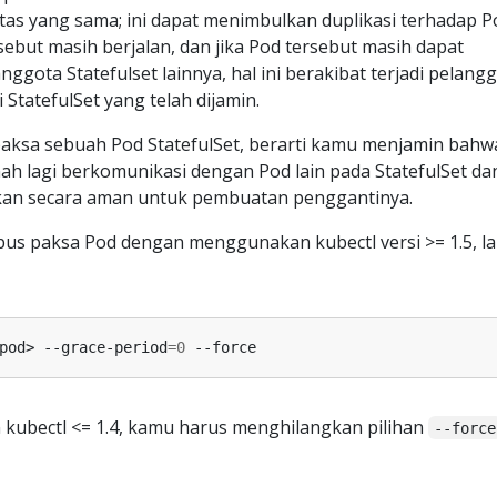
tas yang sama; ini dapat menimbulkan duplikasi terhadap P
sebut masih berjalan, dan jika Pod tersebut masih dapat
gota Statefulset lainnya, hal ini berakibat terjadi pelang
 StatefulSet yang telah dijamin.
ksa sebuah Pod StatefulSet, berarti kamu menjamin bahw
nah lagi berkomunikasi dengan Pod lain pada StatefulSet da
an secara aman untuk pembuatan penggantinya.
pus paksa Pod dengan menggunakan kubectl versi >= 1.5, l
pod> --grace-period
=
0
kubectl <= 1.4, kamu harus menghilangkan pilihan
--force