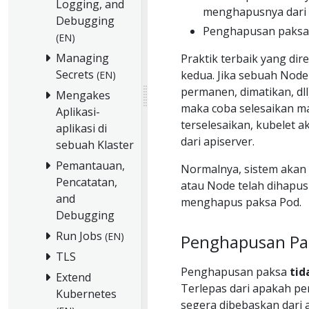
Logging, and
menghapusnya dari 
Debugging
Penghapusan paksa
(EN)
Managing
Praktik terbaik yang d
Secrets
kedua. Jika sebuah Node 
(EN)
permanen, dimatikan, dll
Mengakes
maka coba selesaikan mas
Aplikasi-
terselesaikan, kubelet
aplikasi di
dari apiserver.
sebuah Klaster
Pemantauan,
Normalnya, sistem akan 
Pencatatan,
atau Node telah dihapus
and
menghapus paksa Pod.
Debugging
Run Jobs
(EN)
Penghapusan Pa
TLS
Penghapusan paksa
tid
Extend
Terlepas dari apakah p
Kubernetes
segera dibebaskan dari a