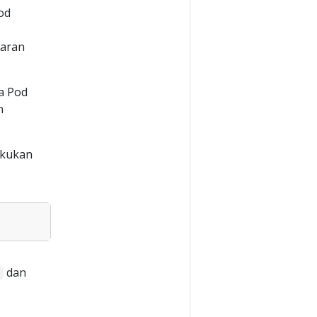
od
garan
a Pod
n
akukan
dan