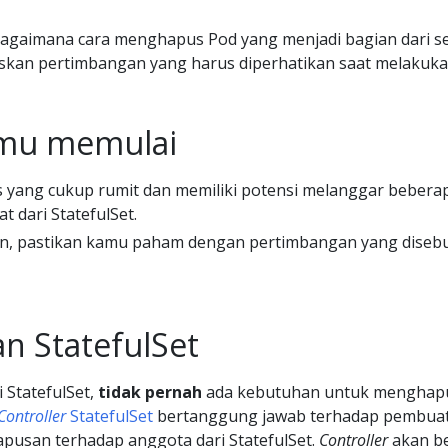
bagaimana cara menghapus Pod yang menjadi bagian dari 
askan pertimbangan yang harus diperhatikan saat melakuka
mu memulai
 yang cukup rumit dan memiliki potensi melanggar bebera
t dari StatefulSet.
n, pastikan kamu paham dengan pertimbangan yang disebu
n StatefulSet
 StatefulSet,
tidak pernah
ada kebutuhan untuk menghap
Controller
StatefulSet
bertanggung jawab terhadap pembuat
pusan terhadap anggota dari StatefulSet.
Controller
akan b