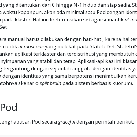
yang ditentukan dari 0 hingga N-1 hidup dan siap sedia. St
 waktu kapanpun, akan ada minimal satu Pod dengan ident
n pada klaster. Hal ini direferensikan sebagai semantik
at mo
Set.
a manual harus dilakukan dengan hati-hati, karena hal te
semantik
at most one
yang melekat pada StatefulSet. Stateful
nkan aplikasi terklaster dan terdistribusi yang membutuh
nyimpanan yang stabil dan tetap. Aplikasi-aplikasi ini biasa
ng tergantung dengan sejumlah anggota dengan identitas ya
a dengan identitas yang sama berpotensi menimbulkan ker
ontohnya skenario
split brain
pada sistem berbasis kuorum).
 Pod
penghapusan Pod secara
graceful
dengan perintah berikut: