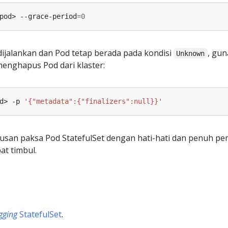
pod> --grace-period
=
0
i dijalankan dan Pod tetap berada pada kondisi
, gu
Unknown
menghapus Pod dari klaster:
d> -p 
'{"metadata":{"finalizers":null}}'
pusan paksa Pod StatefulSet dengan hati-hati dan penuh 
at timbul.
gging
StatefulSet
.