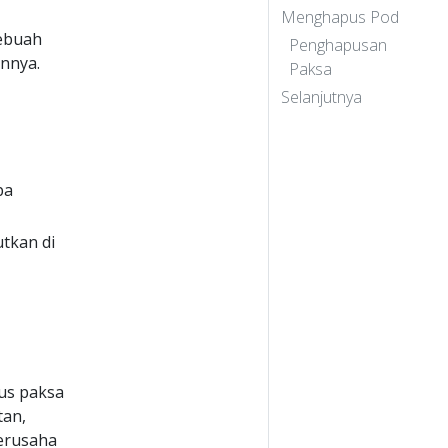
Menghapus Pod
sebuah
Penghapusan
nnya.
Paksa
Selanjutnya
pa
tkan di
us paksa
an,
erusaha