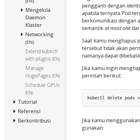
(EN)
pengganti dengan identi
Mengelola
apabila ternyata Pod ter
Daemon
berkomunikasi dengan ang
Klaster
semantik
at most one
dari
Networking
Saat kamu menghapus pa
(EN)
tersebut tidak akan per
Extend kubectl
namanya dapat dibebask
with plugins
(EN)
Jika kamu ingin mengha
Manage
perintah berikut:
HugePages
(EN)
Schedule GPUs
(EN)
kubectl delete pods <
Tutorial
Referensi
Jika kamu menggunakan 
Berkontribusi
gunakan: