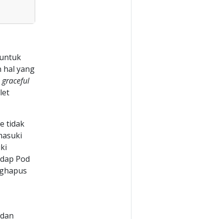
 untuk
 hal yang
a
graceful
let
e tidak
masuki
ki
dap Pod
nghapus
 dan