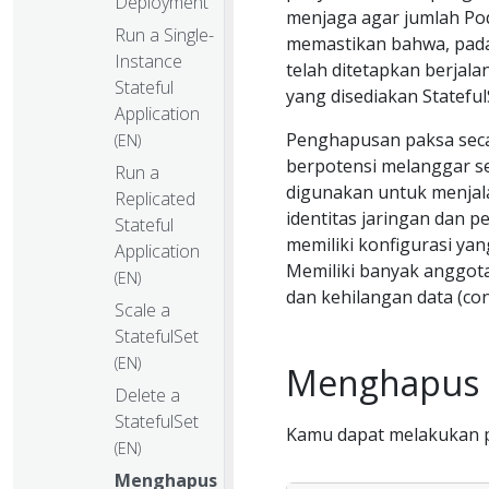
Deployment
menjaga agar jumlah Pod 
Run a Single-
memastikan bahwa, pada
Instance
telah ditetapkan berjala
Stateful
yang disediakan Stateful
Application
Penghapusan paksa secar
(EN)
berpotensi melanggar 
Run a
digunakan untuk menjala
Replicated
identitas jaringan dan pe
Stateful
memiliki konfigurasi ya
Application
Memiliki banyak anggot
(EN)
dan kehilangan data (c
Scale a
StatefulSet
(EN)
Menghapus
Delete a
StatefulSet
Kamu dapat melakukan 
(EN)
Menghapus