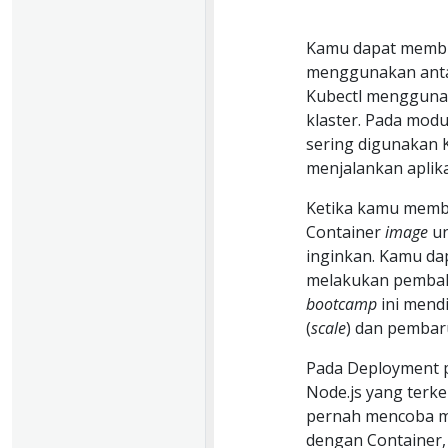
Kamu dapat membu
menggunakan antar
Kubectl menggunak
klaster. Pada modu
sering digunakan
menjalankan aplik
Ketika kamu memb
Container
image
un
inginkan. Kamu da
melakukan pemba
bootcamp
ini mend
(
scale
) dan pemba
Pada Deployment 
Node.js yang terk
pernah mencoba m
dengan Container