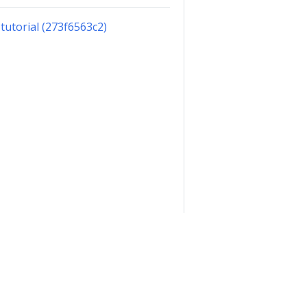
 tutorial (273f6563c2)
C BY 4.0