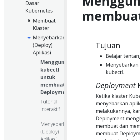
Mengguna
Dasar
membuat
Kubernetes
Membuat
Klaster
Menyebarkan
Tujuan
(Deploy)
Aplikasi
Belajar tenta
Menggunakan
Menyebarkan a
kubectl
kubectl.
untuk
Deployment
K
membuat
Deployment
Ketika klaster Ku
Tutorial
menyebarkan aplika
Interaktif
melakukannya, ka
-
Deployment mengi
Menyebarkan
membuat dan mem
(Deploy)
membuat Deploym
Aplikasi