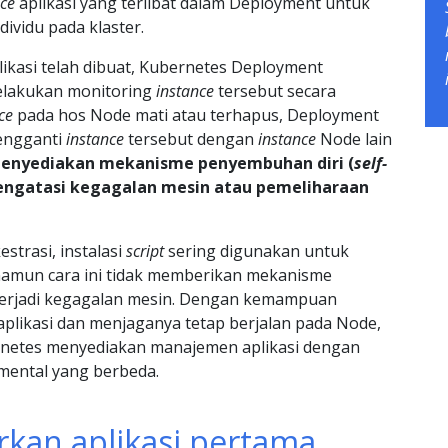
nce
aplikasi yang terlibat dalam Deployment untuk
dividu pada klaster.
ikasi telah dibuat, Kubernetes Deployment
elakukan monitoring
instance
tersebut secara
ce
pada hos Node mati atau terhapus, Deployment
engganti
instance
tersebut dengan
instance
Node lain
menyediakan mekanisme penyembuhan diri (
self-
engatasi kegagalan mesin atau pemeliharaan
strasi, instalasi
script
sering digunakan untuk
 namun cara ini tidak memberikan mekanisme
terjadi kegagalan mesin. Dengan kemampuan
plikasi dan menjaganya tetap berjalan pada Node,
netes menyediakan manajemen aplikasi dengan
mental yang berbeda.
kan aplikasi pertama