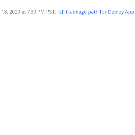
 18, 2020 at 7:30 PM PST:
[id] Fix image path for Deploy App
Para Pencipta Kubernetes | Dokumentasi didistribusikan di bawah
C