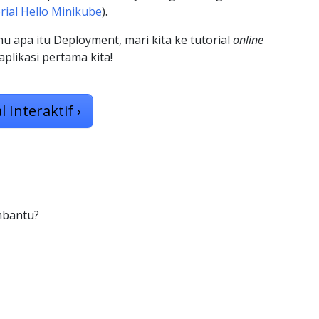
rial Hello Minikube
).
 apa itu Deployment, mari kita ke tutorial
online
plikasi pertama kita!
l Interaktif
›
mbantu?