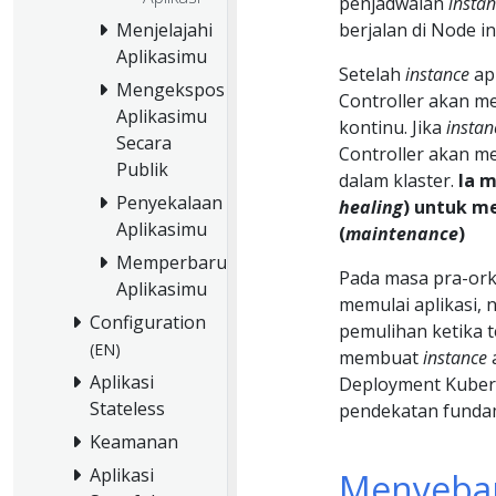
penjadwalan
insta
berjalan di Node in
Menjelajahi
Aplikasimu
Setelah
instance
apl
Mengekspos
Controller akan m
Aplikasimu
kontinu. Jika
instan
Secara
Controller akan m
Publik
dalam klaster.
Ia 
Penyekalaan
healing
) untuk m
Aplikasimu
(
maintenance
)
Memperbarui
Pada masa pra-orke
Aplikasimu
memulai aplikasi,
Configuration
pemulihan ketika 
(EN)
membuat
instance
a
Aplikasi
Deployment Kuber
Stateless
pendekatan funda
Keamanan
Aplikasi
Menyebar