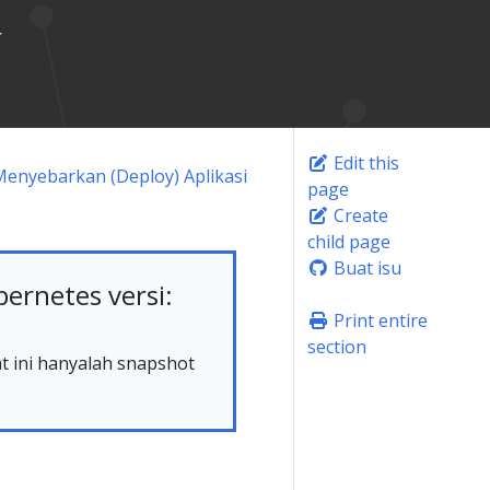
Edit this
Menyebarkan (Deploy) Aplikasi
page
Create
child page
Buat isu
rnetes versi:
Print entire
section
at ini hanyalah snapshot