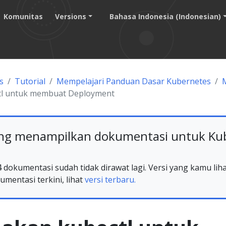
Komunitas
Versions
Bahasa Indonesia (Indonesian)
s
Tutorial
Mempelajari Panduan Dasar Kubernetes
l untuk membuat Deployment
g menampilkan dokumentasi untuk Kube
 dokumentasi sudah tidak dirawat lagi. Versi yang kamu lih
umentasi terkini, lihat
versi terbaru.