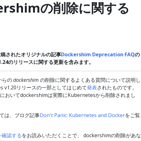
kershimの削除に関する
投稿されたオリジナルの記事
Dockershim Deprecation FAQ
の
1.24のリリースに関する更新を含みます。
sからの
dockershim
の削除に関するよくある質問について説明し
tes v1.20リリースの一部としてはじめて
発表
されたものです。
においてdockershimは実際にKubernetesから削除されまし
ては、ブログ記事
Don't Panic: Kubernetes and Docker
をご覧
囲を確認する
をお読みいただくことで、 dockershimの削除があな