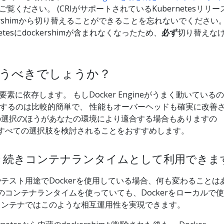
ご覧ください。 (CRIがサポートされているKubernetesリリー
ershimから切り替えることができることを忘れないでください
netesにdockershimが含まれなくなったため、
必ず
切り替えな
使うべきでしょうか？
に依存します。 もしDocker Engineがうまく動いているの
dに移行するのは比較的簡単で、 性能もオーバーヘッドも確実に改善
の選択のほうがあなたの環境により適合する場合もありますの
すべての選択肢を検討されることをおすすめします。
neを引き続きコンテナランタイムとして利用でき
テスト用途でDockerを使用している場合、何も変わることは
sでどのコンテナランタイムを使っていても、Dockerをローカルで使
コンテナではこのような相互運用性を実現できます。