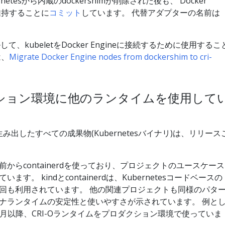
bernetesから内蔵のdockershimが削除された後も、 Docker
を維持することに
コミット
しています。 代替アダプターの名前は
て、kubeletをDocker Engineに接続するために使用するこ
は、
Migrate Docker Engine nodes from dockershim to cri-
ション環境に他のランタイムを使用して
が生み出したすべての成果物(Kubernetesバイナリ)は、リリース
からcontainerdを使っており、プロジェクトのユースケース
。 kindとcontainerdは、Kubernetesコードベースの
回も利用されています。 他の関連プロジェクトも同様のパタ
ナランタイムの安定性と使いやすさが示されています。 例と
2019年6月以降、CRI-Oランタイムをプロダクション環境で使っていま