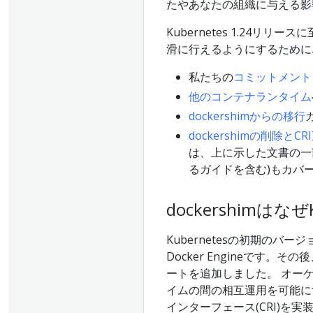
たやあなたの組織に与える影
Kubernetes 1.24リ
滑に行えるようにするために
私たちの
コミットメント
他のコンテナランタイム
dockershimからの移行
dockershimの削除
は、上に示した文書の一
るガイドを含む)もカバ
dockershimは
Kubernetesの初期の
Docker Engineです。
ートを追加しました。 オーケス
イムの間の相互運用を可能にす
インターフェース(CRI)を実