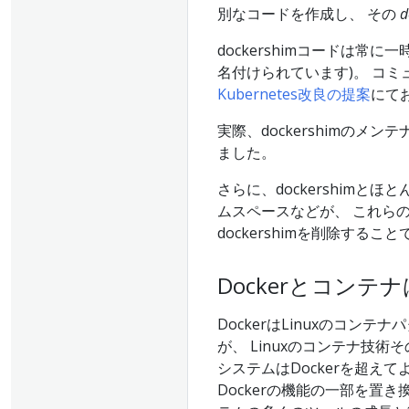
別なコードを作成し、 その
d
dockershimコードは常
名付けられています)。 コ
Kubernetes改良の提案
にて
実際、dockershimのメン
ました。
さらに、dockershimとほ
ムスペースなどが、 これらの新
dockershimを削除す
Dockerとコン
DockerはLinuxのコ
が、 Linuxのコンテナ技
システムはDockerを超えて
Dockerの機能の一部を置