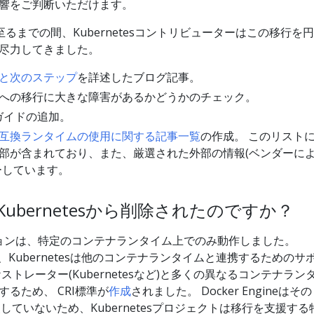
響をご判断いただけます。
リースに至るまでの間、Kubernetesコントリビューターはこの移行を円
尽力してきました。
と次のステップ
を詳述したブログ記事。
への移行に大きな障害があるかどうかのチェック。
ガイドの追加。
とCRI互換ランタイムの使用に関する記事一覧
の作成。 このリスト
部が含まれており、また、厳選された外部の情報(ベンダーに
ーしています。
なぜKubernetesから削除されたのですか？
バージョンは、特定のコンテナランタイム上でのみ動作しました。
その後、Kubernetesは他のコンテナランタイムと連携するためのサ
トレーター(Kubernetesなど)と多くの異なるコンテナラン
るため、 CRI標準が
作成
されました。 Docker Engineはその
装していないため、Kubernetesプロジェクトは移行を支援する