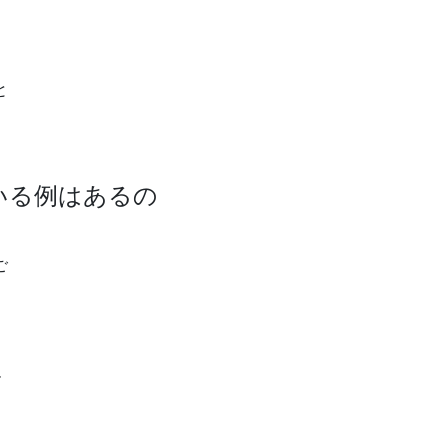
と
いる例はあるの
ご
ー
し