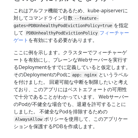
これはアルファ機能であるため、kube-apiserverに
対してコマンドライン引数
--feature-
を指定
gates=PDBUnhealthyPodEvictionPolicy=true
して
フィーチャー
PDBUnhealthyPodEvictionPolicy
ゲート
を有効にする必要があります。
ここに例を示します。クラスターでフィーチャーゲ
ートを有効にし、プレーンなWebサーバーを実行す
るDeploymentをすでに定義していると仮定します。
そのDeploymentのPodに
というラベル
app: nginx
を付けました。 回避可能な中断を制限したいと考え
ており、このアプリにはベストエフォートの可用性
で十分であることがわかっています。 Webサーバー
のPodが不健全な場合でも、退避を許可することに
しました。 不健全なPodを排除するための
ポリシーを使用して、このアプリケー
AlwaysAllow
ションを保護するPDBを作成します。