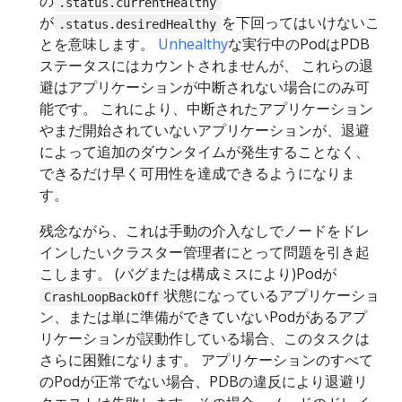
の
.status.currentHealthy
が
を下回ってはいけないこ
.status.desiredHealthy
とを意味します。
Unhealthy
な実行中のPodはPDB
ステータスにはカウントされませんが、 これらの退
避はアプリケーションが中断されない場合にのみ可
能です。 これにより、中断されたアプリケーション
やまだ開始されていないアプリケーションが、退避
によって追加のダウンタイムが発生することなく、
できるだけ早く可用性を達成できるようになりま
す。
残念ながら、これは手動の介入なしでノードをドレ
インしたいクラスター管理者にとって問題を引き起
こします。 (バグまたは構成ミスにより)Podが
状態になっているアプリケーショ
CrashLoopBackOff
ン、または単に準備ができていないPodがあるアプ
リケーションが誤動作している場合、このタスクは
さらに困難になります。 アプリケーションのすべて
のPodが正常でない場合、PDBの違反により退避リ