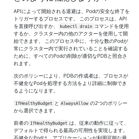
APIによって開始される退避は、Podの安全な終了を
トリガーするプロセスです。 このプロセスは、API
を直接呼び出すか、
コマンドを使用
kubectl drain
するか、クラスター内の他のアクターを使用して開
始できます。 このプロセス中に、十分な数のPodが
常にクラスター内で実行されていることを確認する
ために、すべてのPodの削除が適切なPDBと照合さ
れます。
次のポリシーにより、PDBの作成者は、プロセスが
不健全なPodを処理する方法をより詳細に制御でき
るようになります。
と
の2つのポリシー
IfHealthyBudget
AlwaysAllow
から選択できます。
前者の
は、従来の動作に従って、
IfHealthyBudget
デフォルトで得られる最高の可用性を実現します。
不健全なPodは、アプリケーションが利用可能な最