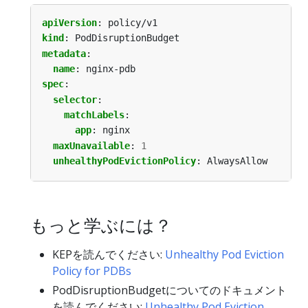
apiVersion
:
policy/v1
kind
:
PodDisruptionBudget
metadata
:
name
:
nginx-pdb
spec
:
selector
:
matchLabels
:
app
:
nginx
maxUnavailable
:
1
unhealthyPodEvictionPolicy
:
AlwaysAllow
もっと学ぶには？
KEPを読んでください:
Unhealthy Pod Eviction
Policy for PDBs
PodDisruptionBudgetについてのドキュメント
を読んでください:
Unhealthy Pod Eviction