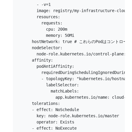
        - -v=1

        image: registry/my-infrastructure-cloud-c
        resources:

          requests:

            cpu: 200m

            memory: 50Mi

      hostNetwork: true # これらのPodはコント
      nodeSelector:

        node-role.kubernetes.io/control-plane: ""
      affinity:

        podAntiAffinity:

          requiredDuringSchedulingIgnoredDuringEx
          - topologyKey: "kubernetes.io/hostname"
            labelSelector:

              matchLabels:

                app.kubernetes.io/name: cloud-con
      tolerations:

      - effect: NoSchedule

        key: node-role.kubernetes.io/master

        operator: Exists

      - effect: NoExecute
