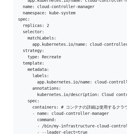
    app.kubernetes.io/name: cloud-controller-mana
  name: cloud-controller-manager

  namespace: kube-system

spec:

  replicas: 2

  selector:

    matchLabels:

      app.kubernetes.io/name: cloud-controller-ma
  strategy:

    type: Recreate

  template:

    metadata:

      labels:

        app.kubernetes.io/name: cloud-controller-
      annotations:

        kubernetes.io/description: Cloud controll
    spec:

      containers: # コンテナの詳細は使用するク
      - name: cloud-controller-manager

        command:

        - /bin/my-infrastructure-cloud-controller
        - --leader-elect=true
