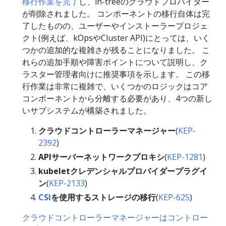
移行作業を完了
し、in-treeのクラウドプロバイダー
が削除されました。 コンポーネントの移行自体は完
了したものの、ユーザーやインストーラープロジェ
クト(例えば、kOpsやCluster API)にとっては、いく
つかの追加的な複雑さが残ることになりました。 こ
れらの追加手順や障害ポイントについて説明し、ク
ラスター管理者向けに推奨事項を示します。 この移
行作業は非常に複雑で、いくつかのロジックはコア
コンポーネントから分離する必要があり、4つの新し
いサブシステムが構築されました。
クラウドコントローラーマネージャー
(
KEP-
2392
)
APIサーバーネットワークプロキシ
(
KEP-1281
)
kubeletクレデンシャルプロバイダープラグイ
ン
(
KEP-2133
)
CSI
を使用するストレージの移行
(
KEP-625
)
クラウドコントローラーマネージャーはコントロー