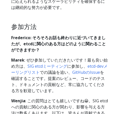
に応えられるようなスケーラビリティを確保するに
は継続的な努力が必要です。
参加方法
Frederico: そろそろお話も終わりに近づいてきまし
たが、etcdに関心のある方はどのように関わること
ができますか？
Marek
: ぜひ参加していただきたいです！最も良い始
め方は、
SIG etcdミーティング
に参加し、
etcd-devメ
ーリングリスト
での議論を追い、
GitHubのIssue
を
確認することです。提案のレビュー、コードのテス
ト、ドキュメントの貢献など、常に協力してくださ
る方を歓迎しています。
Wenjia
: この質問はとても嬉しいですね😀。SIG etcd
への貢献に関心のある方が関わり、影響を与える方
法は数多くあります。以下は、皆さんが貢献できる