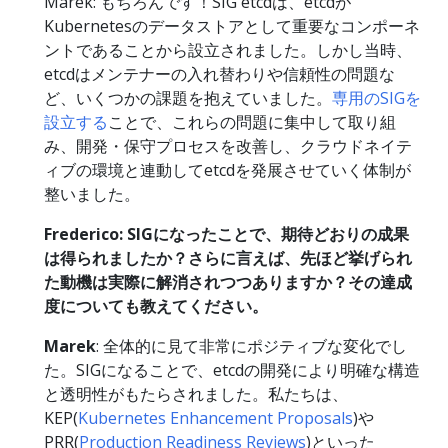
Marek: もちろんです！SIG etcdは、etcdが
Kubernetesのデータストアとして重要なコンポーネ
ントであることから設立されました。しかし当時、
etcdはメンテナーの入れ替わりや信頼性の問題な
ど、いくつかの課題を抱えていました。
専用のSIGを
設立する
ことで、これらの問題に集中して取り組
み、開発・保守プロセスを改善し、クラウドネイテ
ィブの環境と連動してetcdを発展させていく体制が
整いました。
Frederico: SIGになったことで、期待どおりの成果
は得られましたか？さらに言えば、先ほど挙げられ
た動機は実際に解消されつつありますか？その達成
度についても教えてください。
Marek
: 全体的に見て非常にポジティブな変化でし
た。SIGになることで、etcdの開発により明確な構造
と透明性がもたらされました。私たちは、
KEP(
Kubernetes Enhancement Proposals
)や
PRR(
Production Readiness Reviews
)といった