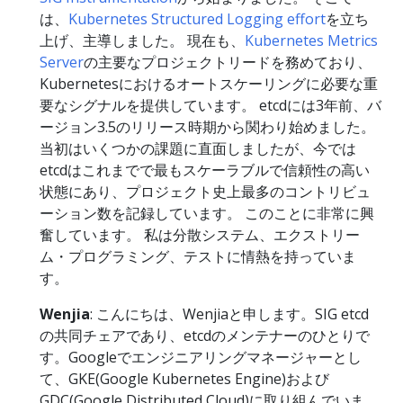
は、
Kubernetes Structured Logging effort
を立ち
上げ、主導しました。 現在も、
Kubernetes Metrics
Server
の主要なプロジェクトリードを務めており、
Kubernetesにおけるオートスケーリングに必要な重
要なシグナルを提供しています。 etcdには3年前、バ
ージョン3.5のリリース時期から関わり始めました。
当初はいくつかの課題に直面しましたが、今では
etcdはこれまでで最もスケーラブルで信頼性の高い
状態にあり、プロジェクト史上最多のコントリビュ
ーション数を記録しています。 このことに非常に興
奮しています。 私は分散システム、エクストリー
ム・プログラミング、テストに情熱を持っていま
す。
Wenjia
: こんにちは、Wenjiaと申します。SIG etcd
の共同チェアであり、etcdのメンテナーのひとりで
す。Googleでエンジニアリングマネージャーとし
て、GKE(Google Kubernetes Engine)および
GDC(Google Distributed Cloud)に取り組んでいま