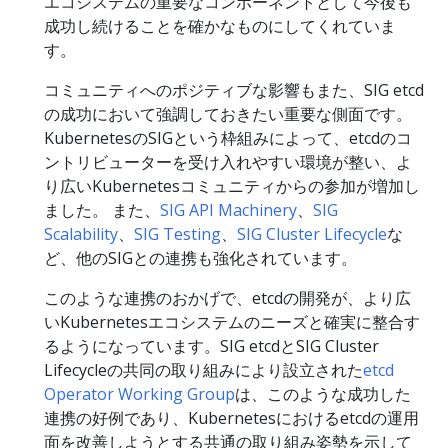
エコシステムの重要なコンポーネントとして今後も
成功し続けることを確かなものにしてくれていま
す。
コミュニティへのポジティブな影響もまた、SIG etcd
の成功において強調しておきたい重要な側面です。
KubernetesのSIGという枠組みによって、etcdのコ
ントリビューターを受け入れやすい環境が整い、よ
り広いKubernetesコミュニティからの参加が増加し
ました。 また、
SIG API Machinery
、
SIG
Scalability
、
SIG Testing
、
SIG Cluster Lifecycle
な
ど、他のSIGとの連携も強化されています。
このような連携のおかげで、etcdの開発が、より広
いKubernetesエコシステムのニーズと確実に整合す
るようになっています。SIG etcdとSIG Cluster
Lifecycleの共同の取り組みにより設立された
etcd
Operator Working Group
は、このような成功した
連携の好例であり、Kubernetesにおけるetcdの運用
面を改善しようとする共通の取り組み姿勢を示して