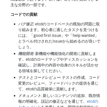
主な分野の一部です。
コードでの貢献
:
バグ修正
: etcdのコードベースの既知の問題に取
り組みます。初心者に適したタスクを見つける
には、「good first issue」や「help wanted」
とラベル付けされたIssueから始めるのが良いで
しょう。
機能開発
: 新機能や機能強化の開発に貢献しま
す。etcdのロードマップやディスカッションを
確認し、計画中の内容や自身のスキルが活かせ
る領域を探してください。
テストとコードレビュー
: テストの作成、コード
変更のレビュー、フィードバックの提供を通じ
て、etcdの品質確保に貢献します。
ドキュメント
: 新しいコンテンツの追加、既存情
報の明確化、誤記の修正などを通じて、
etcdの
ドキュメント
を改善します。明確で包括的なド