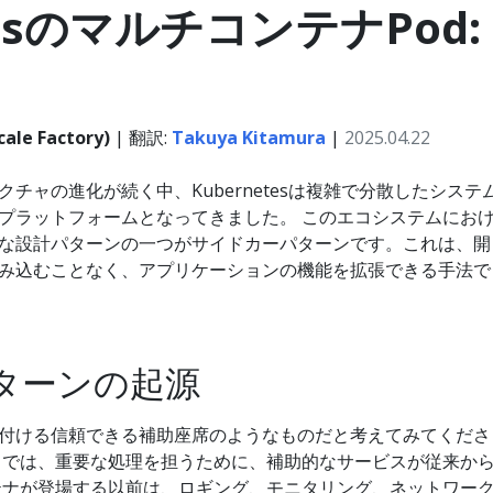
tesのマルチコンテナPod:
ale Factory)
| 翻訳:
Takuya Kitamura
|
2025.04.22
チャの進化が続く中、Kubernetesは複雑で分散したシステ
プラットフォームとなってきました。 このエコシステムにお
な設計パターンの一つがサイドカーパターンです。これは、開
み込むことなく、アプリケーションの機能を拡張できる手法で
ターンの起源
付ける信頼できる補助座席のようなものだと考えてみてくださ
チャでは、重要な処理を担うために、補助的なサービスが従来か
テナが登場する以前は、ロギング、モニタリング、ネットワー