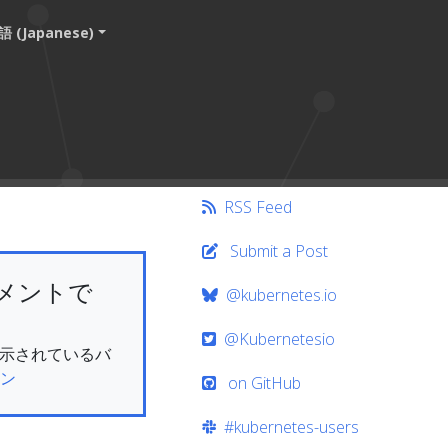
 (Japanese)
RSS Feed
Submit a Post
メントで
@kubernetes.io
@Kubernetesio
在表示されているバ
ン
on GitHub
#kubernetes-users