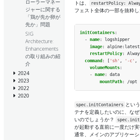
ローラーマネー
トは、
restartPolicy: Alwa
ジャーに関する
フェスト全体の一部を抜粋し
「鶏が先か卵が
先か」問題
initContainers
:
SIG
- 
name
:
logshipper
Architecture:
image
:
alpine:latest
Enhancements
restartPolicy
:
Alway
の取り組みの紹
command
:
[
'sh'
,
'-c'
,
介
volumeMounts
:
2024
- 
name
:
data
2023
mountPath
:
/opt
2022
2020
という
spec.initContainers
テナを定義したいのに、なぜ
いのでしょうか？
spec.init
が起動する直前に一度だけ実
通常、メインのアプリケーショ