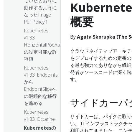
ていたとおりに
Kuberne
動作するように
なったImage
概要
Pull Policy！
Kubernetes
By
Agata Skorupka (The Sc
v1.33:
HorizontalPodAutoscaler
クラウドネイティブアーキテク
の設定可能な許
をデプロイするための定番の
容値
る最も強力でありながら繊細
Kubernetes
発者がソースコードに深く踏
v1.33: Endpoints
す。
から
EndpointSliceへ
の継続的な移行
サイドカーパ
を進める
Kubernetes
サイドカーは、バイクに取り
v1.33: Octarine
い。 ITインフラストラク
Kubernetesの
利用されてきました。 コン