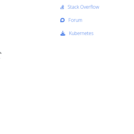
Stack Overflow
Forum
Kubernetes
ム
け
ら
ク