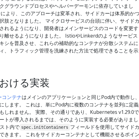
クグラウンドプロセスやヘルパーデーモンに依存していまし
命により、このアプローチは変革され、サイドカーは体系的か
択肢となりました。 マイクロサービスの台頭に伴い、サイド
されるようになり、開発者はメインサービスのコードを変更す
せるようになりました。 IstioやLinkerdのようなサービス
キシを普及させ、これらの補助的なコンテナが分散システムに
ィ、トラフィック管理を洗練された方法で処理できることを示
sにおける実装
ーコンテナ
はメインのアプリケーションと同じPod内で動作し
にします。 これは、単にPod内に複数のコンテナを並列に定義
ません。 実際、その通りであり、Kubernetes v1.29.0で
ートが導入されるまでは、そのように実装する必要がありまし
ェスト内で
フィールドを使用してサイド
spec.initContainers
できます。 これをサイドカーコンテナとして機能させるポイ