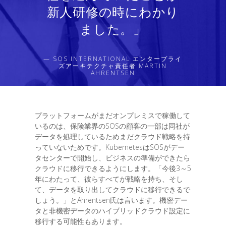
新人研修の時にわかり
ました。」
— SOS INTERNATIONAL エンタープライ
ズアーキテクチャ責任者 MARTIN
AHRENTSEN
プラットフォームがまだオンプレミスで稼働して
いるのは、保険業界のSOSの顧客の一部は同社が
データを処理しているためまだクラウド戦略を持
っていないためです。KubernetesはSOSがデー
タセンターで開始し、ビジネスの準備ができたら
クラウドに移行できるようにします。「今後3～5
年にわたって、彼らすべてが戦略を持ち、そし
て、データを取り出してクラウドに移行できるで
しょう。」とAhrentsen氏は言います。機密デー
タと非機密データのハイブリッドクラウド設定に
移行する可能性もあります。