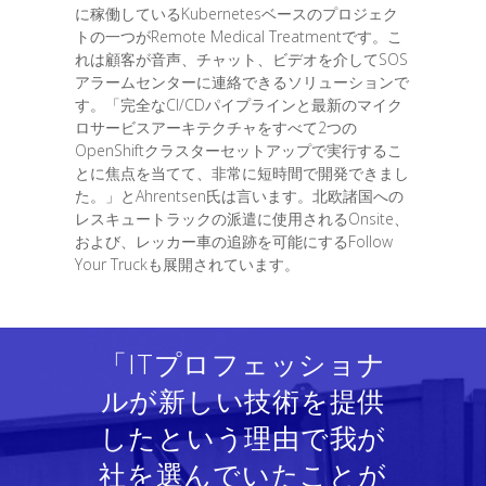
に稼働しているKubernetesベースのプロジェク
トの一つがRemote Medical Treatmentです。こ
れは顧客が音声、チャット、ビデオを介してSOS
アラームセンターに連絡できるソリューションで
す。「完全なCI/CDパイプラインと最新のマイク
ロサービスアーキテクチャをすべて2つの
OpenShiftクラスターセットアップで実行するこ
とに焦点を当てて、非常に短時間で開発できまし
た。」とAhrentsen氏は言います。北欧諸国への
レスキュートラックの派遣に使用されるOnsite、
および、レッカー車の追跡を可能にするFollow
Your Truckも展開されています。
「ITプロフェッショナ
ルが新しい技術を提供
したという理由で我が
社を選んでいたことが