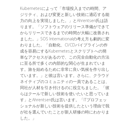
Kubernetesによって「市場投入までの時間、ア
ジリティ、および変更と新しい技術に適応する能
力の向上を実現しました。」とAhrentsen氏は語
ります。「ソフトウェアのリリース準備ができて
からリリースできるまでの時間が大幅に改善され
ました。」SOS Internationalの考え方も劇的に変
わりました。「自動化、CI/CDパイプラインの作
成を容易にするKubernetesとスクリプトへの簡
単なアクセスがあるので、この完全自動化の方法
に至る所で多くの内部的な関心が生まれていま
す。旅を始めるために非常に良い気候を作り出し
ています。」と彼は言います。さらに、クラウド
ネイティブのコミュニティの一員であることは、
同社が人材を引き付けるのに役立ちました。「彼
らはクールで新しい技術を使いたいと思っていま
す」とAhrentsen氏は言います。「ITプロフェッ
ショナルが新しい技術を提供したという理由で我
が社を選んでいたことが新人研修の時にわかりま
した。」