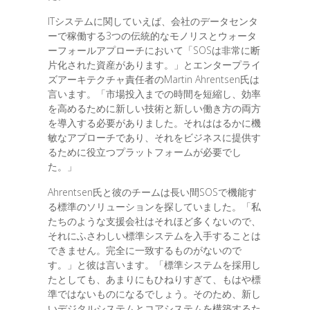
ITシステムに関していえば、会社のデータセンタ
ーで稼働する3つの伝統的なモノリスとウォータ
ーフォールアプローチにおいて「SOSは非常に断
片化された資産があります。」とエンタープライ
ズアーキテクチャ責任者のMartin Ahrentsen氏は
言います。「市場投入までの時間を短縮し、効率
を高めるために新しい技術と新しい働き方の両方
を導入する必要がありました。それははるかに機
敏なアプローチであり、それをビジネスに提供す
るために役立つプラットフォームが必要でし
た。」
Ahrentsen氏と彼のチームは長い間SOSで機能す
る標準のソリューションを探していました。「私
たちのような支援会社はそれほど多くないので、
それにふさわしい標準システムを入手することは
できません。完全に一致するものがないので
す。」と彼は言います。「標準システムを採用し
たとしても、あまりにもひねりすぎて、もはや標
準ではないものになるでしょう。そのため、新し
いデジタルシステムとコアシステムを構築するた