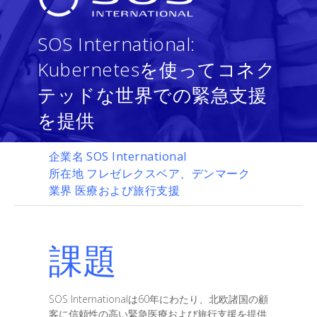
SOS International:
Kubernetesを使ってコネク
テッドな世界での緊急支援
を提供
企業名
SOS International
所在地
フレゼレクスベア、デンマーク
業界
医療および旅行支援
課題
SOS Internationalは60年にわたり、北欧諸国の顧
客に信頼性の高い緊急医療および旅行支援を提供