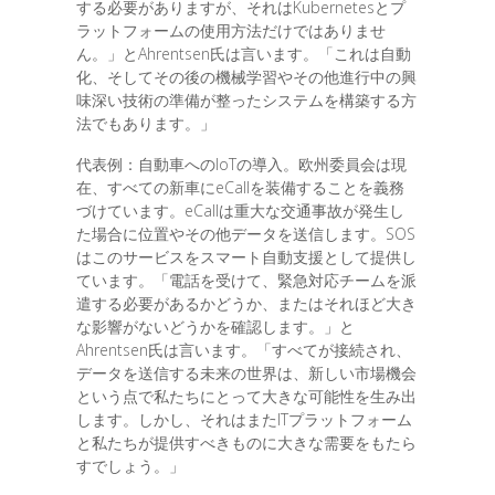
する必要がありますが、それはKubernetesとプ
ラットフォームの使用方法だけではありませ
ん。」とAhrentsen氏は言います。「これは自動
化、そしてその後の機械学習やその他進行中の興
味深い技術の準備が整ったシステムを構築する方
法でもあります。」
代表例：自動車へのIoTの導入。欧州委員会は現
在、すべての新車にeCallを装備することを義務
づけています。eCallは重大な交通事故が発生し
た場合に位置やその他データを送信します。SOS
はこのサービスをスマート自動支援として提供し
ています。「電話を受けて、緊急対応チームを派
遣する必要があるかどうか、またはそれほど大き
な影響がないどうかを確認します。」と
Ahrentsen氏は言います。「すべてが接続され、
データを送信する未来の世界は、新しい市場機会
という点で私たちにとって大きな可能性を生み出
します。しかし、それはまたITプラットフォーム
と私たちが提供すべきものに大きな需要をもたら
すでしょう。」