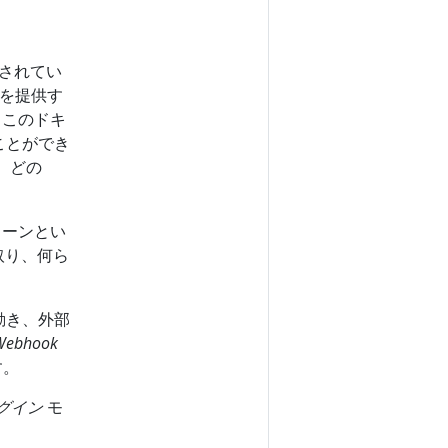
ンされてい
能を提供す
 このドキ
ことができ
、どの
ーンとい
取り、何ら
て動き、外部
Webhook
す。
グイン
モ