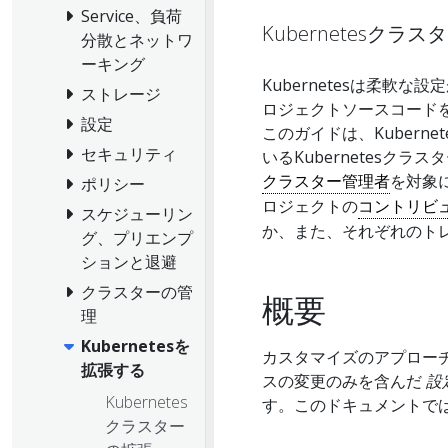
Service、負荷
Kubernetesク
分散とネットワ
ーキング
Kubernetesは柔軟な
ストレージ
ロジェクトソースコード
設定
このガイドは、Kubern
セキュリティ
いるKubernetes
クラスター管理者
を対象
ポリシー
ロジェクトの
コントリビ
スケジューリン
か、また、それぞれのト
グ、プリエンプ
ションと退避
クラスターの管
概要
理
Kubernetesを
カスタマイズのアプローチ
拡張する
スの変更のみを含んだ
設
Kubernetes
す。このドキュメントで
クラスター