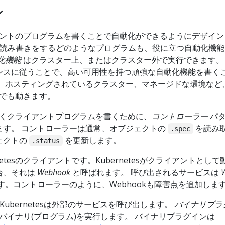
ン
クライアントのプログラムを書くことで自動化ができるようにデザイ
s APIに読み書きをするどのようなプログラムも、役に立つ自動化機
化機能
はクラスター上、またはクラスター外で実行できます。
ンスに従うことで、高い可用性を持つ頑強な自動化機能を書く
常、ホスティングされているクラスター、マネージドな環境など
ー上でも動きます。
まく動くクライアントプログラムを書くために、
コントローラー
パタ
ます。 コントローラーは通常、オブジェクトの
を読み
.spec
ェクトの
を更新します。
.status
etesのクライアントです。Kubernetesがクライアントとし
合、それは
Webhook
と呼ばれます。 呼び出されるサービスは
す。コントローラーのように、Webhookも障害点を追加しま
、Kubernetesは外部のサービスを呼び出します。
バイナリプラ
esはバイナリ(プログラム)を実行します。 バイナリプラグインは