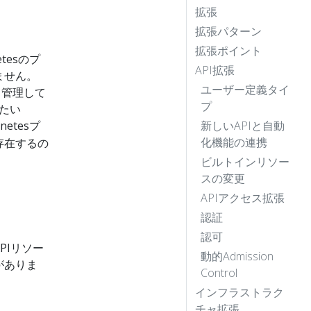
拡張
拡張パターン
拡張ポイント
tesのプ
API拡張
ません。
ユーザー定義タイ
 管理して
プ
したい
netesプ
新しいAPIと自動
化機能の連携
存在するの
。
ビルトインリソー
スの変更
APIアクセス拡張
認証
認可
PIリソー
動的Admission
がありま
Control
インフラストラク
チャ拡張