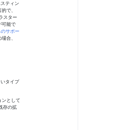
、ホスティン
宣言的で、
クラスター
が可能で
みのサポー
の場合、
しいタイプ
ョンとして
は既存の拡