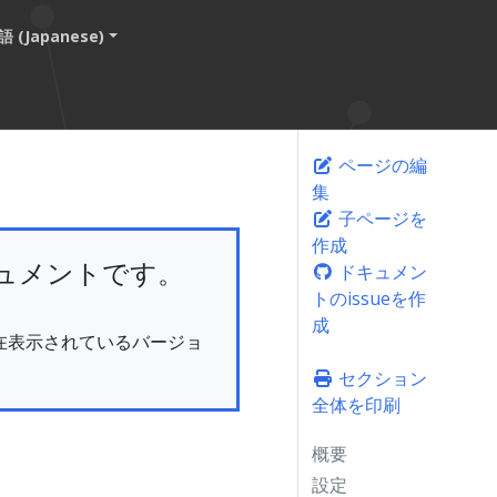
 (Japanese)
ページの編
集
子ページを
作成
ュメントです。
ドキュメン
トのissueを作
成
。現在表示されているバージョ
セクション
全体を印刷
概要
設定