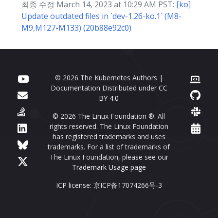
최종 수정 March 14, 2023 at 10:29 AM PST:
[ko]
Update outdated files in `dev-1.26-ko.1` (M8-
M9,M127-M133) (20b88e92c0)
© 2026 The Kubernetes Authors |
Documentation Distributed under
CC
BY 4.0
© 2026 The Linux Foundation ®. All
rights reserved. The Linux Foundation
has registered trademarks and uses
trademarks. For a list of trademarks of
The Linux Foundation, please see our
Trademark Usage page
ICP license: 京ICP备17074266号-3