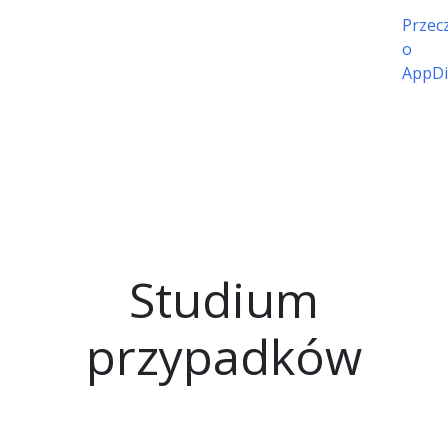
Przecz
o
AppDi
Studium
przypadków