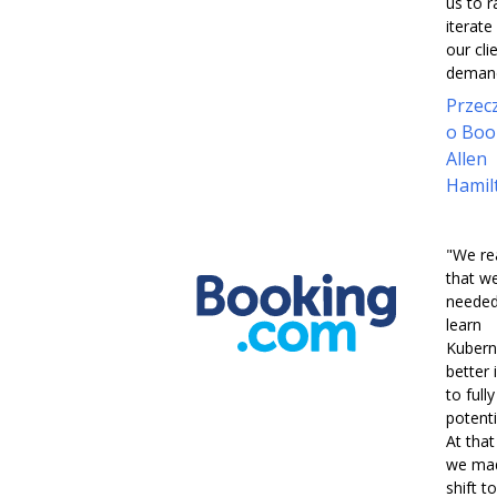
us to r
iterate
our cli
demand
Przecz
o Boo
Allen
Hamil
"We re
that w
needed
learn
Kubern
better 
to full
potentia
At that
we ma
shift to