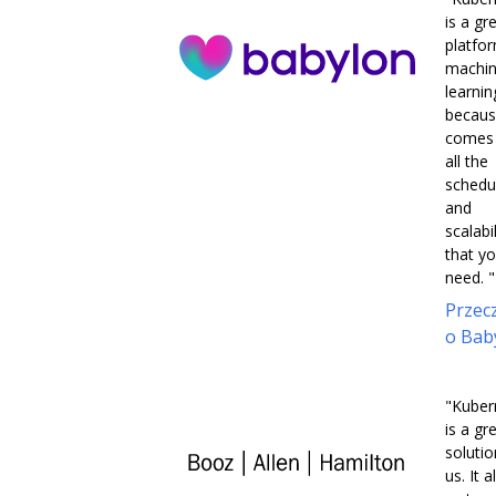
is a gr
platfo
machi
learnin
becaus
comes 
all the
schedu
and
scalabil
that y
need. "
Przecz
o Bab
"Kuber
is a gr
solutio
us. It 