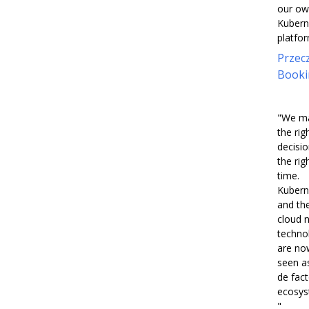
our o
Kubern
platfor
Przecz
Booki
"We m
the rig
decisio
the rig
time.
Kubern
and th
cloud n
techno
are no
seen a
de fac
ecosys
"