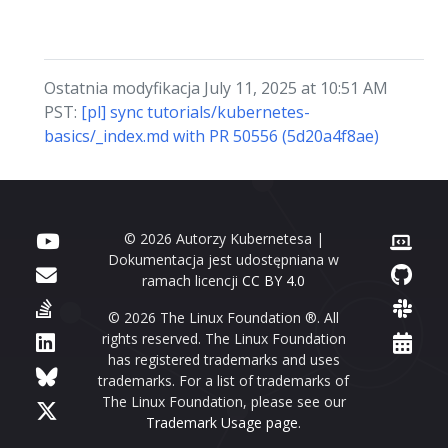
Ostatnia modyfikacja July 11, 2025 at 10:51 AM
PST:
[pl] sync tutorials/kubernetes-
basics/_index.md with PR 50556 (5d20a4f8ae)
© 2026 Autorzy Kubernetesa |
Dokumentacja jest udostępniana w
ramach licencji
CC BY 4.0
© 2026 The Linux Foundation ®. All
rights reserved. The Linux Foundation
has registered trademarks and uses
trademarks. For a list of trademarks of
The Linux Foundation, please see our
Trademark Usage page
.