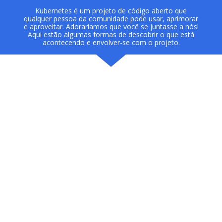
Kubernetes é um projeto de código aberto que
qualquer pessoa da comunidade pode usar, aprimorar
e aproveitar. Adoraríamos que você se juntasse a nós!
Aqui estão algumas formas de descobrir o que está
acontecendo e envolver-se com o projeto.