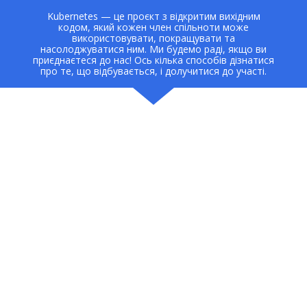
Kubernetes — це проєкт з відкритим вихідним
кодом, який кожен член спільноти може
використовувати, покращувати та
насолоджуватися ним. Ми будемо раді, якщо ви
приєднаєтеся до нас! Ось кілька способів дізнатися
про те, що відбувається, і долучитися до участі.