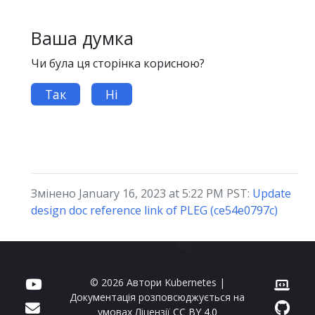
Ваша думка
Чи була ця сторінка корисною?
Так
Ні
Змінено January 16, 2023 at 5:22 PM PST:
Update
design doc reference link of PLEG (ce54e0797c)
© 2026 Автори Kubernetes |
Документація розповсюджується на
умовах Ліцензії
CC BY 4.0