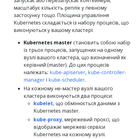
запускає або перезапускає контейнери,
масштабує кількість реплік у певному
застосунку тощо. Площина управління
Kubernetes складається із набору процесів, що
виконуються у вашому кластері:
Kubernetes master
становить собою набір
із трьох процесів, запущених на одному
вузлі вашого кластера, що визначений як
керівний (master). До цих процесів
належать:
kube-apiserver
,
kube-controller-
manager
і
kube-scheduler
.
На кожному не-мастер вузлі вашого
кластера виконуються два процеси:
kubelet
, що обмінюється даними з
Kubernetes master.
kube-proxy
, мережевий проксі, що
відображає мережеві сервіси
Kubernetes на кожному вузлі.