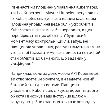
Різні частини площини управління Kubernetes,
такі як Kubernetes Master і kubelet, регулюють,
як Kubernetes спілкується з вашим кластером.
Площина управління веде облік усіх об'єктів
Kubernetes в системі та безперервно, в циклі
перевіряє стан цих об'єктів. У будь-який
момент часу контрольні цикли, запущені
площиною управління, реагуватимуть на зміни
у кластері і намагатимуться привести поточний
стан об'єктів до бажаного, що заданий у
конфігурації.
Наприклад, коли за допомогою API Kubernetes
ви створюєте Deployment, ви задаєте новий
бажаний стан для системи. Площина
управління Kubernetes фіксує створення цього
об'єкта і виконує ваші інструкції шляхом
запуску потрібних застосунків та їх розподілу