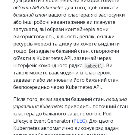
Для роботи з Kubernetes ви використовуєте
об'єкти API Kubernetes
для того, щоб описати
бажаний стан
вашого кластера: які застосунки
або інші робочі навантаження ви плануєте
запускати, які образи контейнерів вони
використовують, кількість реплік, скільки
ресурсів мережі та диску ви хочете виділити
тощо. Ви задаєте бажаний стан, створюючи
об'єкти в Kubernetes API, зазвичай через
інтерфейс командного рядка
. Ви
kubectl
також можете взаємодіяти із кластером,
задавати або змінювати його бажаний стан
безпосередньо через Kubernetes API.
Після того, як ви задали бажаний стан,
площина
управління Kubernetes
приводить поточний стан
кластера до бажаного за допомогою Pod
Lifecycle Event Generator (
PLEG
). Для цього
Kubernetes автоматично виконує ряд задач: