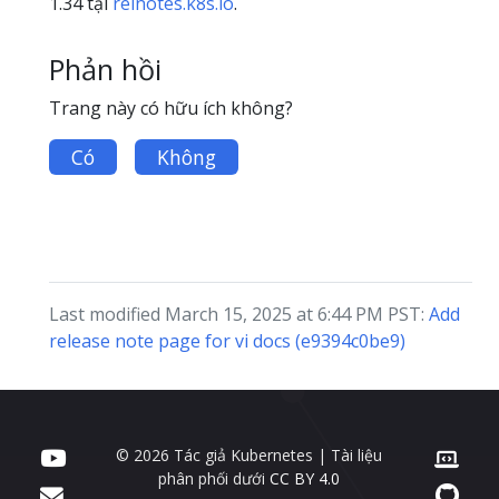
1.34 tại
relnotes.k8s.io
.
Phản hồi
Trang này có hữu ích không?
Có
Không
Last modified March 15, 2025 at 6:44 PM PST:
Add
release note page for vi docs (e9394c0be9)
© 2026 Tác giả Kubernetes | Tài liệu
phân phối dưới
CC BY 4.0