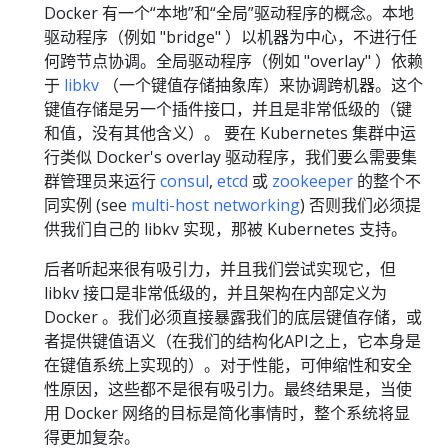
Docker 有一个“本地”和“全局”驱动程序的概念。本地
驱动程序（例如 "bridge" ）以机器为中心，不进行任
何跨节点协调。全局驱动程序（例如 "overlay" ）依赖
于
libkv
（一个键值存储抽象库）来协调跨机器。这个
键值存储是另一个插件接口，并且是非常低级的（键
和值，没有其他含义）。 要在 Kubernetes 集群中运
行类似 Docker's overlay 驱动程序，我们要么需要集
群管理员来运行
consul
,
etcd
或
zookeeper
的整个不
同实例 (see
multi-host networking
) 否则我们必须提
供我们自己的 libkv 实现，那被 Kubernetes 支持。
后者听起来很有吸引力，并且我们尝试实现它，但
libkv 接口是非常低级的，并且架构在内部定义为
Docker 。我们必须直接暴露我们的底层键值存储，或
者提供键值语义（在我们的结构化API之上，它本身是
在键值系统上实现的）。对于性能，可伸缩性和安全
性原因，这些都不是很有吸引力。最终结果是，当使
用 Docker 网络的目标是简化事情时，整个系统将显
得更加复杂。