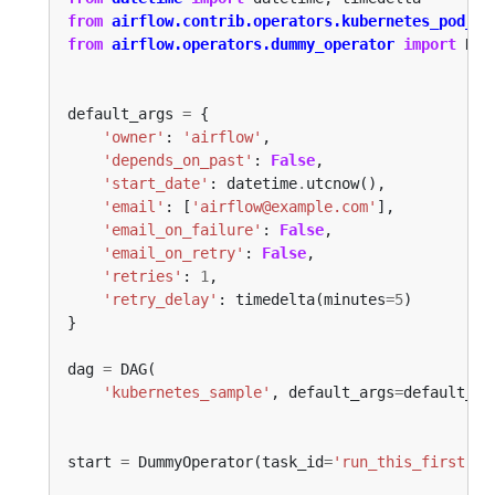
from
airflow.contrib.operators.kubernetes_pod_op
from
airflow.operators.dummy_operator
import
default_args 
=
'owner'
: 
'airflow'
'depends_on_past'
: 
False
'start_date'
: datetime
.
'email'
: [
'airflow@example.com'
'email_on_failure'
: 
False
'email_on_retry'
: 
False
'retries'
: 
1
'retry_delay'
: timedelta(minutes
=
5
dag 
=
'kubernetes_sample'
, default_args
=
default_ar
start 
=
 DummyOperator(task_id
=
'run_this_first'
, 