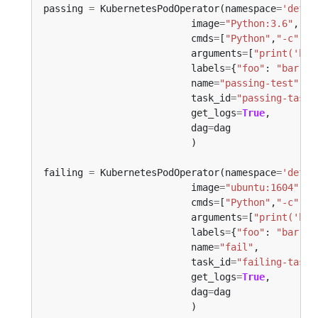
passing 
=
 KubernetesPodOperator(namespace
=
'defau
                          image
=
"Python:3.6"
                          cmds
=
[
"Python"
,
"-c"
                          arguments
=
[
"print('hel
                          labels
=
{
"foo"
: 
"bar"
                          name
=
"passing-test"
                          task_id
=
"passing-task"
                          get_logs
=
True
                          dag
=
failing 
=
 KubernetesPodOperator(namespace
=
'defau
                          image
=
"ubuntu:1604"
                          cmds
=
[
"Python"
,
"-c"
                          arguments
=
[
"print('hel
                          labels
=
{
"foo"
: 
"bar"
                          name
=
"fail"
                          task_id
=
"failing-task"
                          get_logs
=
True
                          dag
=