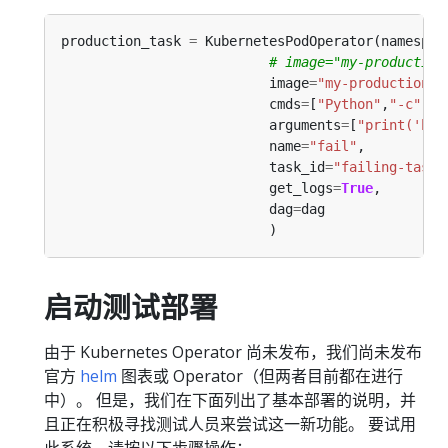
production_task 
=
 KubernetesPodOperator(namespac
# image="my-production
                          image
=
"my-production-j
                          cmds
=
[
"Python"
,
"-c"
                          arguments
=
[
"print('hel
                          name
=
"fail"
                          task_id
=
"failing-task"
                          get_logs
=
True
                          dag
=
启动测试部署
由于 Kubernetes Operator 尚未发布，我们尚未发布
官方
helm
图表或 Operator（但两者目前都在进行
中）。 但是，我们在下面列出了基本部署的说明，并
且正在积极寻找测试人员来尝试这一新功能。 要试用
此系统，请按以下步骤操作：