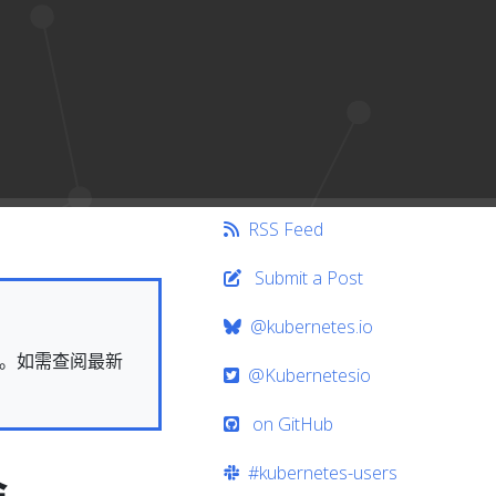
RSS Feed
Submit a Post
@kubernetes.io
快照。如需查阅最新
@Kubernetesio
on GitHub
#kubernetes-users
会