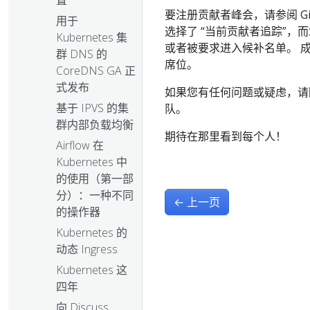
置
要注册贡献者峰会，请参阅 Git
用于
选择了 “当前贡献者追踪”
Kubernetes 集
或者被要求进入候补名单。 成
群 DNS 的
席位。
CoreDNS GA 正
式发布
如果您有任何问题或疑虑，
基于 IPVS 的集
队。
群内部负载均衡
期待在那里看到每个人！
Airflow 在
Kubernetes 中
的使用（第一部
分）：一种不同
←
上一页
的操作器
Kubernetes 的
动态 Ingress
Kubernetes 这
四年
向 Discuss