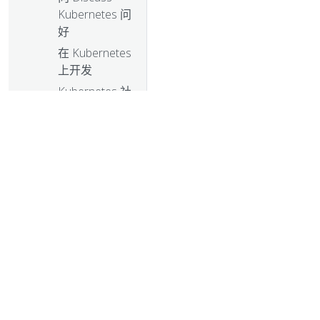
Kubernetes 问
好
在 Kubernetes
上开发
Kubernetes 社
区 - 2017 年开
源排行榜榜首
“基于容器的应
用程序设计原
理”
Kubernetes 1.9
对 Windows
Server 容器提供
Beta 版本支持
© 2026 L
2017
2016
2015