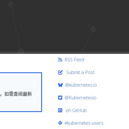
RSS Feed
Submit a Post
@kubernetes.io
快照。如需查阅最新
@Kubernetesio
on GitHub
#kubernetes-users