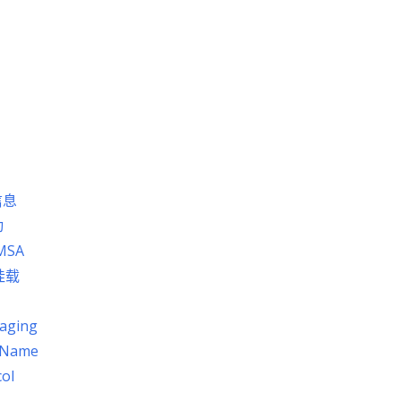
信息
动
MSA
挂载
aging
rName
ol