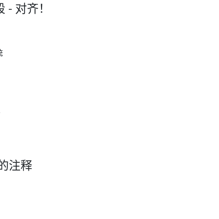
段 - 对齐！
统
个
弃用的注释