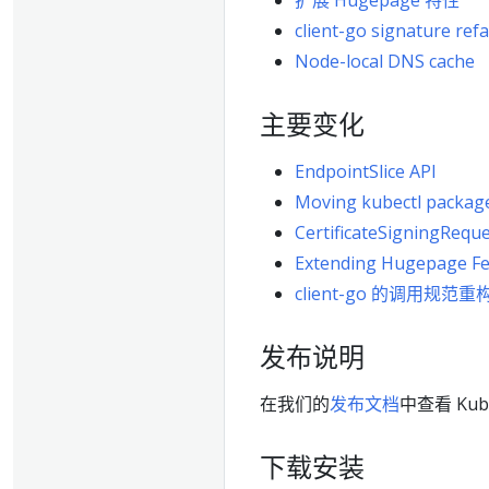
扩展 Hugepage 特性
client-go signature ref
Node-local DNS cache
主要变化
EndpointSlice API
Moving kubectl package
CertificateSigningReque
Extending Hugepage Fe
client-go 的调用
发布说明
在我们的
发布文档
中查看 Kub
下载安装