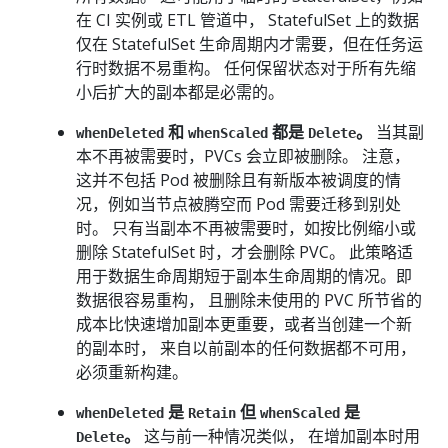
在 CI 实例或 ETL 管道中， StatefulSet 上的数据
仅在 StatefulSet 生命周期内才需要，但在任务运
行时数据不易重构。 任何保留状态对于所有先缩
小后扩大的副本都是必需的。
和
都是
。
当其副
whenDeleted
whenScaled
Delete
本不再被需要时，PVCs 会立即被删除。 注意，
这并不包括 Pod 被删除且有新版本被调度的情
况，例如当节点被腾空而 Pod 需要迁移到别处
时。 只有当副本不再被需要时，如按比例缩小或
删除 StatefulSet 时，才会删除 PVC。 此策略适
用于数据生命周期短于副本生命周期的情况。即
数据很容易重构， 且删除未使用的 PVC 所节省的
成本比快速增加副本更重要，或者当创建一个新
的副本时， 来自以前副本的任何数据都不可用，
必须重新构建。
是
但
是
whenDeleted
Retain
whenScaled
。
这与前一种情况类似， 在增加副本时用
Delete