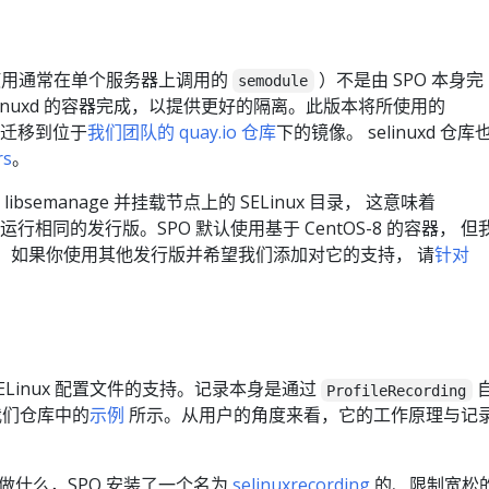
当于使用通常在单个服务器上调用的
）不是由 SPO 本身完
semodule
linuxd 的容器完成，以提供更好的隔离。此版本将所使用的
仓库迁移到位于
我们团队的 quay.io 仓库
下的镜像。 selinuxd 仓库
rs
。
 libsemanage 并挂载节点上的 SELinux 目录， 这意味着
点运行相同的发行版。SPO 默认使用基于 CentOS-8 的容器， 但
的容器。如果你使用其他发行版并希望我们添加对它的支持， 请
针对
SELinux 配置文件的支持。记录本身是通过
ProfileRecording
我们仓库中的
示例
所示。从用户的角度来看，它的工作原理与记
。
做什么，SPO 安装了一个名为
selinuxrecording
的、限制宽松