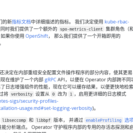
我们的新
指标文档
中详细描述的指标。 我们决定使用
kube-rbac-
 同时我们提供了一个额外的
集群角色（
spo-metrics-client
 如果你使用
OpenShift
， 那么我们提供了一个开箱即用的
。
还决定在内部重组安全配置文件操作程序的部分内容，使其更易
们现在维护了一个内部
gRPC
API，以便在 Operator 内部跨不同
高了日志增强组件的性能，现在它可以缓存结果，以便更快地检
通过将
设置从
改为
，启用更详细的日志模式
verbosity
0
1
es-sigs/security-profiles-
allation-usage.md#set-logging-verbosity
)。
的
和
版本， 并通过
选
libseccomp
libbpf
enableProfiling
性能分析端点。 Operator 守护程序内部的专用的存活态探测和