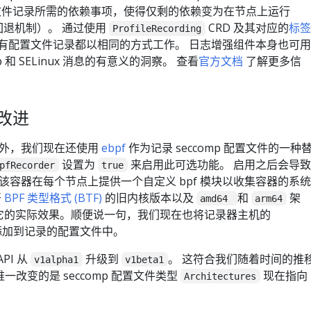
文件记录所需的依赖事项，使得仅剩的依赖变为在节点上运行
回退机制）。 通过使用
CRD 及其对应的
标签
ProfileRecording
 中的所有配置文件记录都以相同的方式工作。 日志增强组件本身也可用
 和 SELinux 消息的有意义的洞察。 查看
官方文档
了解更多信
的改进
之外，我们现在还使用
ebpf
作为记录 seccomp 配置文件的一种
设置为
来启用此可选功能。 启用之后会导致
pfRecorder
true
容器在每个节点上提供一个自定义 bpf 模块以收集容器的系统
开
BPF 类型格式 (BTF)
的旧内核版本以及
和
架
amd64
arm64
它的实际效果。顺便说一句，我们现在也将记录器主机的
构添加到记录的配置文件中。
PI 从
升级到
。 这符合我们随着时间的推
v1alpha1
v1beta1
 唯一改变的是 seccomp 配置文件类型
现在指向
Architectures