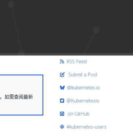
RSS Feed
Submit a Post
@kubernetes.io
快照。如需查阅最新
@Kubernetesio
on GitHub
#kubernetes-users