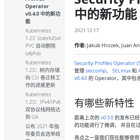
Operator
中的新功能
v0.4.0 中的新功
能
2021.12.17
Kubernetes
1.23: StatefulSet
作者:
Jakub Hrozek, Juan An
PVC 自动删除
(alpha)
Kubernetes
Security Profiles Operator (
1.23：树内存储
管理
seccomp
、
SELinux
和
向 CSI 卷迁移工
v0.4.0
的 Operator，其
作的进展更新
Kubernetes
有哪些新特性
1.23：IPv4/IPv6
双协议栈网络达
到 GA
距离上次的
v0.3.0
的发布已经
的功能进行了微调， 并且在过
公布 2021 年指
导委员会选举结
亮点之一是我们现在能够使用 Op