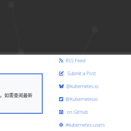
RSS Feed
Submit a Post
@kubernetes.io
快照。如需查阅最新
@Kubernetesio
on GitHub
#kubernetes-users