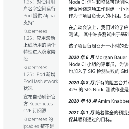
1.25：对使用用
Node CI 信号和整体可观测性。 
户名字空间运行
建议围绕这项工作组建一个
Pod 提供 Alpha
作为子项目负责人的小组。Serge
支持”
在启动会议上，我们讨论了应
Kubernetes
测试， 其中许多测试由于基
1.25：应用滚动
上线所用的两个
该子项目每周召开一小时的会
特性进入稳定阶
2020 年 6 月
Morgan Bauer
段
Node CI 小组的评审员，为该子
Kubernetes
也加入了 SIG 检测失败的 Gi
1.25：Pod 新增
PodHasNetwork
2020 年 8 月
所有的阻塞合并
状况
42% 的 SIG Node 测
宣布自动刷新官
2020 年 10 月
Amim Knab
方 Kubernetes
CVE 订阅源
2021 年 1 月
随着健全的预提
Kubernetes 的
保其顺利通过的目标。
iptables 链不是