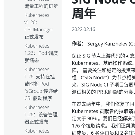
流量工程的进步
周年
Kubernetes
v1.26：
2022.02.16
CPUManager
正式发布
作者：
Sergey Kanzhelev (Go
Kubernetes
1.26：Pod 调度
保证 SIG 节点上游代码的
就绪态
Kubernetes、基础操
Kubernetes
阵， 需要关注和稳定的投资来“保持
1.26: 支持在挂
组 （“SIG Node”）为
载时将 Pod
来，SIG Node CI 子
fsGroup 传递给
测试相关的 PR 和问题的分
CSI 驱动程序
在过去两年中，我们修复了阻
Kubernetes
Kubernetes 贡献者的
1.26：设备管理
定大于 90% 。我们已经解决了 1
器正式发布
176 个拉取请求。 我们还帮助
Kubernetes
织成员、6 名评审员和 2 名