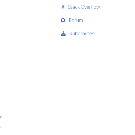
Stack Overflow
Forum
Kubernetes
稳
了
组