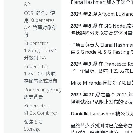
Elana Hashman 加入了
API
COSI 简介：使
2021 年 2 月
Artyom Luk
用 Kubernetes
2021 年 8 月
在 SIG Node
API 管理对象存
包括缺陷分类以提高整体可靠性
储
Kubernetes
子项目负责人 Elana Hashm
1.25: cgroup v2
由 SIG node 和 SIG Testin
升级到 GA
2021 年 9 月
在 Francesc
Kubernetes
了一个目标，即在 1.23 
1.25：CSI 内联
存储卷正式发布
Mike Miranda 因其对子项
PodSecurityPolicy：
2021 年 11 月
在整个 2021
历史背景
怪测试都已从阻止发布的仪表
Kubernetes
v1.25: Combiner
Danielle Lancashire 
聚焦 SIG
最终节点系列测试已完全修复
Storage
片化的，很难排除故障。 到 