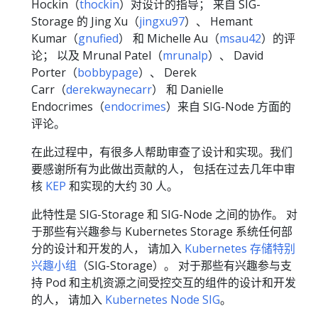
Hockin（
thockin
）对设计的指导； 来自 SIG-
Storage 的 Jing Xu（
jingxu97
）、 Hemant
Kumar（
gnufied
） 和 Michelle Au（
msau42
）的评
论； 以及 Mrunal Patel（
mrunalp
）、 David
Porter（
bobbypage
）、 Derek
Carr（
derekwaynecarr
） 和 Danielle
Endocrimes（
endocrimes
）来自 SIG-Node 方面的
评论。
在此过程中，有很多人帮助审查了设计和实现。我们
要感谢所有为此做出贡献的人， 包括在过去几年中审
核
KEP
和实现的大约 30 人。
此特性是 SIG-Storage 和 SIG-Node 之间的协作。 对
于那些有兴趣参与 Kubernetes Storage 系统任何部
分的设计和开发的人， 请加入
Kubernetes 存储特别
兴趣小组
（SIG-Storage）。 对于那些有兴趣参与支
持 Pod 和主机资源之间受控交互的组件的设计和开发
的人， 请加入
Kubernetes Node SIG
。