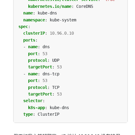
kubernetes.io/name
:
CoreDNS
name
:
kube-dns
namespace
:
kube-system
spec
:
clusterIP
:
10.96.0.10
ports
:
- 
name
:
dns
port
:
53
protocol
:
UDP
targetPort
:
53
- 
name
:
dns-tcp
port
:
53
protocol
:
TCP
targetPort
:
53
selector
:
k8s-app
:
kube-dns
type
:
ClusterIP