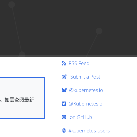
RSS Feed
Submit a Post
@kubernetes.io
快照。如需查阅最新
@Kubernetesio
on GitHub
#kubernetes-users