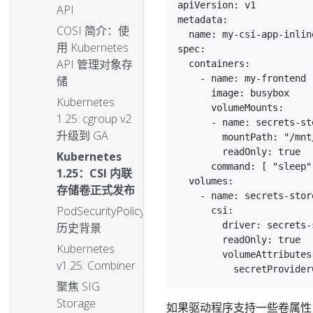
apiVersion: v1

API
metadata:

COSI 简介：使
  name: my-csi-app-inline
用 Kubernetes
spec:

API 管理对象存
  containers:

    - name: my-frontend

储
      image: busybox

Kubernetes
      volumeMounts:

1.25: cgroup v2
      - name: secrets-st
升级到 GA
        mountPath: "/mnt
        readOnly: true

Kubernetes
      command: [ "sleep"
1.25：CSI 内联
  volumes:

存储卷正式发布
    - name: secrets-store
PodSecurityPolicy：
      csi:

        driver: secrets-
历史背景
        readOnly: true

Kubernetes
        volumeAttributes:
v1.25: Combiner
聚焦 SIG
Storage
如果驱动程序支持一些卷属性