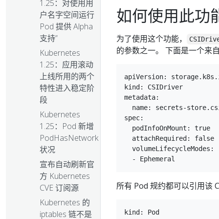
1.25：对使用用
如何使用此功
户名字空间运行
Pod 提供 Alpha
支持”
为了使用这个功能，
CSIDriv
的参数之一。 下面是一个来
Kubernetes
1.25：应用滚动
上线所用的两个
apiVersion: storage.k8s.i
特性进入稳定阶
kind: CSIDriver

metadata:

段
  name: secrets-store.csi
Kubernetes
spec:

1.25：Pod 新增
  podInfoOnMount: true

PodHasNetwork
  attachRequired: false

状况
  volumeLifecycleModes:

宣布自动刷新官
方 Kubernetes
所有 Pod 规约都可以引用该
CVE 订阅源
Kubernetes 的
kind: Pod

iptables 链不是