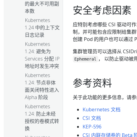
的最大不可用副
安全考虑因素
本数
Kubernetes
应特别考虑哪些 CSI 驱动
1.24 中的上下文
制，并可能包含应限制给集群管
日志记录
创建 Pod 的用户也可以通过 
Kubernetes
集群管理员可以选择从 CSIDri
1.24: 避免为
， 以防止驱动被
Services 分配 IP
Ephemeral
地址时发生冲突
Kubernetes
参考资料
1.24: 节点非体
面关闭特性进入
关于此功能的更多信息，请参
Alpha 阶段
Kubernetes
Kubernetes 文档
1.24: 防止未经
CSI 文档
授权的卷模式转
KEP-596
换
CSI 内联存储卷的 Bet