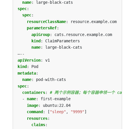
name
:
large-black-cats
spec
:
spec
:
resourceClassName
:
resource.example.com
parametersRef
:
apiGroup
:
cats.resource.example.com
kind
:
ClaimParameters
name
:
large-black-cats
–--
apiVersion
:
v1
kind
:
Pod
metadata
:
name
:
pod-with-cats
spec
:
containers
:
# 两个示例容器；每个容器申领一个 cat 
- 
name
:
first-example
image
:
ubuntu:22.04
command
:
[
"sleep"
,
"9999"
]
resources
:
claims
: