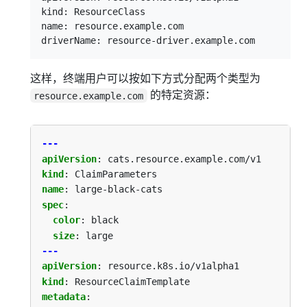
kind: ResourceClass

name: resource.example.com

这样，终端用户可以按如下方式分配两个类型为
的特定资源：
resource.example.com
---
apiVersion
:
cats.resource.example.com/v1
kind
:
ClaimParameters
name
:
large-black-cats
spec
:
color
:
black
size
:
large
---
apiVersion
:
resource.k8s.io/v1alpha1
kind
:
ResourceClaimTemplate
metadata
: