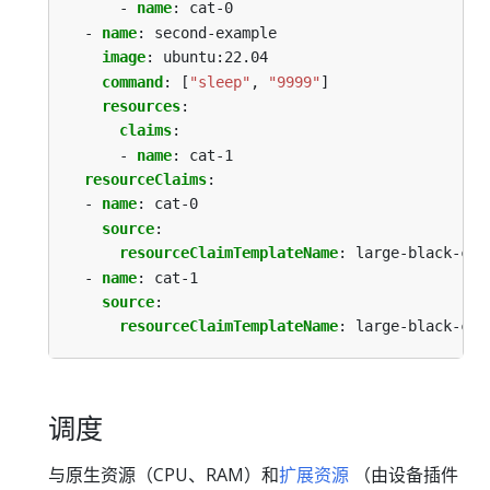
- 
name
:
cat-0
- 
name
:
second-example
image
:
ubuntu:22.04
command
:
[
"sleep"
,
"9999"
]
resources
:
claims
:
- 
name
:
cat-1
resourceClaims
:
- 
name
:
cat-0
source
:
resourceClaimTemplateName
:
large-black-cat
- 
name
:
cat-1
source
:
resourceClaimTemplateName
:
large-black-cat
调度
与原生资源（CPU、RAM）和
扩展资源
（由设备插件