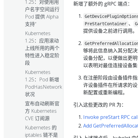
1.25：对使用用
新增了额外的 gRPC 端点：
户名字空间运行
Pod 提供 Alpha
GetDevicePluginOption
、
支持”
PreStartContainer
G
提供设备之前进行调用。
Kubernetes
1.25：应用滚动
GetPreferredAllocatio
上线所用的两个
够将此信息纳入其分配决
特性进入稳定阶
设备分配，以便做出更明
段
以表明对最佳连接设备集
Kubernetes
在注册阶段由设备插件指
1.25：Pod 新增
许设备插件在所请求的设备
PodHasNetwork
新配置或重新编程。
状况
宣布自动刷新官
引入这些更改的 PR 为：
方 Kubernetes
Invoke preStart RPC call
CVE 订阅源
Add GetPreferredAllocati
Kubernetes 的
iptables 链不是