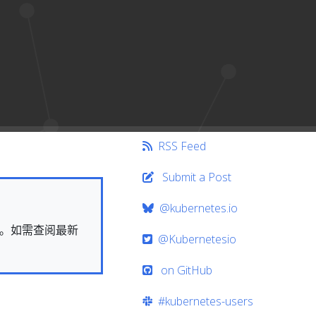
RSS Feed
Submit a Post
@kubernetes.io
快照。如需查阅最新
@Kubernetesio
on GitHub
#kubernetes-users