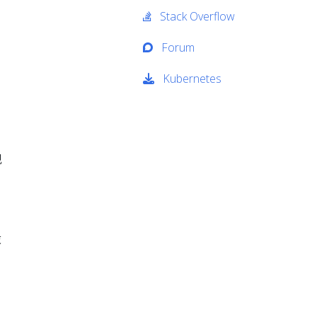
Stack Overflow
Forum
Kubernetes
现
设
。