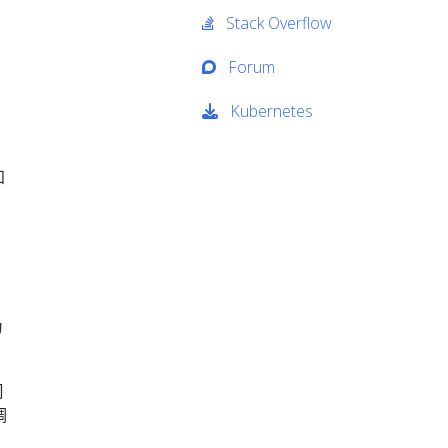
Stack Overflow
Forum
Kubernetes
知
为
周
调