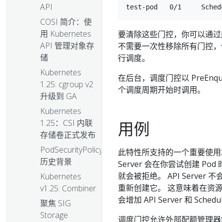
API
COSI 简介：使
用 Kubernetes
要清除这些门控，你可以通过删
API 管理对象存
不需要一次性移除所有门控，
储
行调度。
Kubernetes
在后台，调度门控以 PreE
1.25: cgroup v2
个调度周期开始时调用。
升级到 GA
Kubernetes
1.25：CSI 内联
用例
存储卷正式发布
PodSecurityPolicy：
此特性所支持的一个重要使用场景
历史背景
Server 会在你尝试创建 P
就会被拒绝。 API Serve
Kubernetes
重新创建它。 这意味着在资源
v1.25: Combiner
会增加 API Server 和 Sche
聚焦 SIG
Storage
调度门控允许外部配额管理器解决