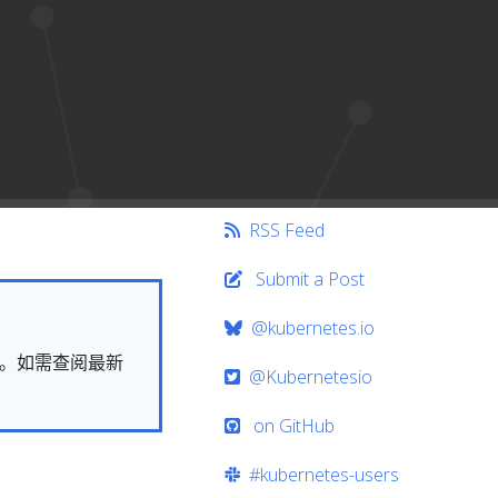
RSS Feed
Submit a Post
@kubernetes.io
快照。如需查阅最新
@Kubernetesio
on GitHub
#kubernetes-users