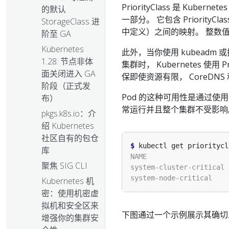
PriorityClass 是 Kuber
的默认
一部分。 它包含 PriorityCl
StorageClass 进
中定义）之间的映射。 整数值
阶至 GA
Kubernetes
此外，当你使用 kubeadm 或托管 
1.28: 节点非体
集群时， Kubernetes 使用
面关闭进入 GA
保即使资源有限， CoreDNS 
阶段（正式发
Pod 的这种可用性是通过使用特殊的 P
布）
常运行并且整个集群不受影响
pkgs.k8s.io：介
绍 Kubernetes
社区自有的包仓
$
库
聚焦 SIG CLI
Kubernetes 机
密：使用机密虚
拟机和安全区来
下图通过一个示例展示其确切
增强你的集群安