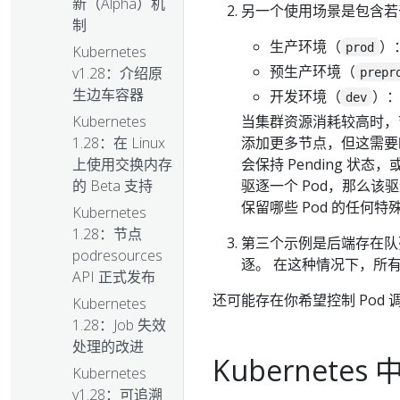
新（Alpha）机
另一个使用场景是包含若干
制
生产环境（
）
prod
Kubernetes
预生产环境（
v1.28：介绍原
prepr
生边车容器
开发环境（
）
dev
当集群资源消耗较高时，
Kubernetes
添加更多节点，但这需要时
1.28：在 Linux
会保持 Pending 状态
上使用交换内存
驱逐一个 Pod，那么该驱
的 Beta 支持
保留哪些 Pod 的任何特
Kubernetes
1.28：节点
第三个示例是后端存在队
podresources
逐。 在这种情况下，所
API 正式发布
还可能存在你希望控制 Pod
Kubernetes
1.28：Job 失效
处理的改进
Kubernetes 中
Kubernetes
v1.28：可追溯