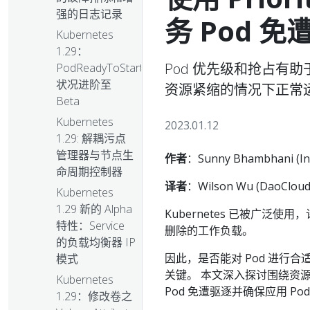
强的日志记录
务 Pod 免
Kubernetes
1.29：
Pod 优先级和抢占有助
PodReadyToStartContainers
状况进阶至
资源紧缩的情况下正常
Beta
Kubernetes
2023.01.12
1.29: 解耦污点
管理器与节点生
作者
：Sunny Bhambhani (Inf
命周期控制器
译者
：Wilson Wu (DaoCloud
Kubernetes
1.29 新的 Alpha
Kubernetes 已被广
特性：Service
删除的工作负载。
的负载均衡器 IP
因此，是否能对 Pod 进行合适
模式
关键。 本文深入探讨围绕资
Kubernetes
Pod 免遭驱逐并确保应用 P
1.29：修改卷之