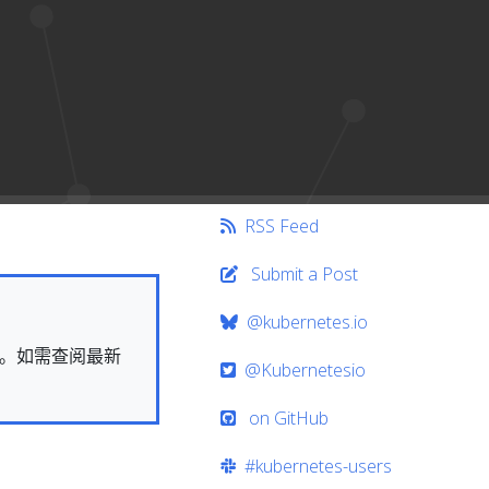
RSS Feed
Submit a Post
@kubernetes.io
快照。如需查阅最新
@Kubernetesio
on GitHub
#kubernetes-users