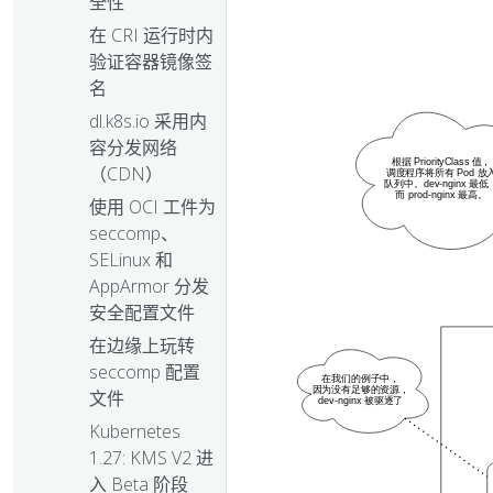
全性
在 CRI 运行时内
验证容器镜像签
名
dl.k8s.io 采用内
容分发网络
（CDN）
使用 OCI 工件为
seccomp、
SELinux 和
AppArmor 分发
安全配置文件
在边缘上玩转
seccomp 配置
文件
Kubernetes
1.27: KMS V2 进
入 Beta 阶段