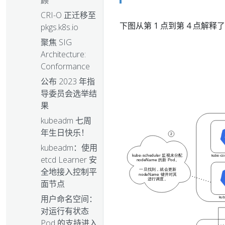
顾
CRI-O 正迁移至
下图从第 1 点到第 4 点解
pkgs.k8s.io
聚焦 SIG
Architecture:
Conformance
公布 2023 年指
导委员会选举结
果
kubeadm 七周
年生日快乐！
kubeadm：使用
etcd Learner 安
全地接入控制平
面节点
用户命名空间：
对运行有状态
Pod 的支持进入