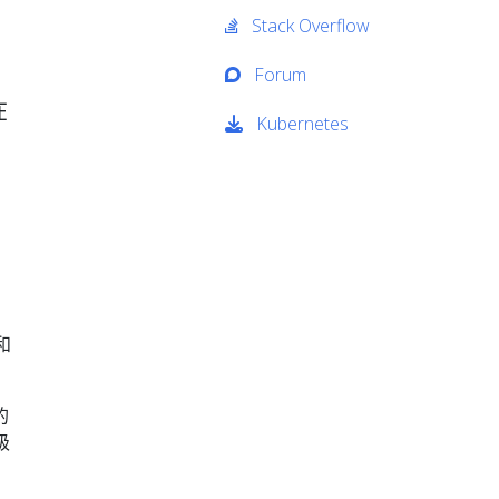
Stack Overflow
Forum
在
Kubernetes
和
的
级