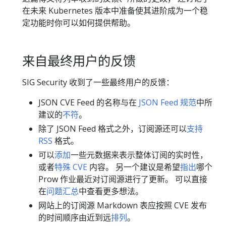
在未来 Kubernetes 版本中准备使其进阶成为一个稳
定功能时你可以如何提供帮助。
来自最终用户的反馈
SIG Security 收到了一些最终用户的反馈：
JSON CVE Feed 的名称与在
JSON Feed 规范
中所
建议的
不符
。
除了 JSON Feed 格式之外，订阅源还可以
支持
RSS
格式。
可以
添加
一些元数据来表示整体订阅的实时性，
或者
特殊 CVE
内容。 另一个建议是希望
指出
哪个
Prow 作业最近对订阅源进行了更新。 可以直接
在
问题汇总
中查看更多想法。
网站上的订阅源 Markdown 表应按照 CVE 发布
的时间顺序由近到远
排列
。