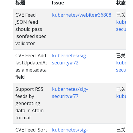
标题
Issue
状态
CVE Feed:
kubernetes/webite#36808
已关闭
JSON feed
kuberne
should pass
securit
jsonfeed spec
validator
CVE Feed: Add
kubernetes/sig-
已关闭
lastUpdatedAt
security#72
kuberne
as a metadata
securit
field
Support RSS
kubernetes/sig-
已关闭
feeds by
security#77
kubern
generating
data in Atom
format
CVE Feed: Sort
kubernetes/sig-
已关闭