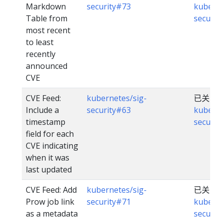
Markdown
security#73
kuberne
Table from
securit
most recent
to least
recently
announced
CVE
CVE Feed:
kubernetes/sig-
已关闭
Include a
security#63
kuberne
timestamp
securit
field for each
CVE indicating
when it was
last updated
CVE Feed: Add
kubernetes/sig-
已关闭
Prow job link
security#71
kuberne
as a metadata
securit