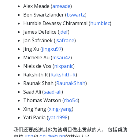
Alex Meade (
ameade
)
Ben Swartzlander (
bswartz
)
Humble Devassy Chirammal (
humblec
)
James Defelice (
jdef
)
Jan Šafránek (
jsafrane
)
Jing Xu (
jingxu97
)
Michelle Au (
msau42
)
Niels de Vos (
nixpanic
)
Rakshith R (
Rakshith-R
)
Raunak Shah (
RaunakShah
)
Saad Ali (
saad-ali
)
Thomas Watson (
rbo54
)
Xing Yang (
xing-yang
)
Yati Padia (
yati1998
)
我们还要感谢其他为该项目做出贡献的人， 包括帮助