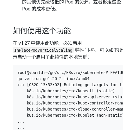
的其他优先级较低的 Pod 的资源，或者移走这些
Pod 的成本更低。
如何使用这个功能
在 v1.27 中使用此功能，必须启用
特性门控。 可以如下所
InPlacePodVerticalScaling
示启动一个启用了此特性的本地集群：
root@vbuild:~/go/src/k8s.io/kubernetes# FEATURE_
go version go1.20.2 linux/arm64

+++ [0320 13:52:02] Building go targets for linux
    k8s.io/kubernetes/cmd/kubectl (static)

    k8s.io/kubernetes/cmd/kube-apiserver (static)
    k8s.io/kubernetes/cmd/kube-controller-manager
    k8s.io/kubernetes/cmd/cloud-controller-manage
    k8s.io/kubernetes/cmd/kubelet (non-static)

...

...
