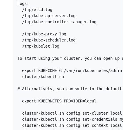
Logs:

  /tmp/etcd.log

  /tmp/kube-apiserver.log

  /tmp/kube-controller-manager.log

  /tmp/kube-proxy.log

  /tmp/kube-scheduler.log

  /tmp/kubelet.log

To start using your cluster, you can open up anot
  export KUBECONFIG=/var/run/kubernetes/admin.kub
  cluster/kubectl.sh

# Alternatively, you can write to the default kub
  export KUBERNETES_PROVIDER=local

  cluster/kubectl.sh config set-cluster local --
  cluster/kubectl.sh config set-credentials myse
  cluster/kubectl.sh config set-context local --c