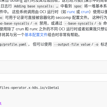
来自 Golang 运行时及其垃圾回收，这已经为我们演示中的简
从日志行
中看到
将一堆基本系
Adding base syscalls: …
spoc
中。 这些系统调用由 OCI 运行时（如
runc
或
crun
）使用以
可用于记录可直接被容器化的 seccomp 配置文件。 这种行
oc
/
禁用，或通过
/
no-base-syscalls
-n
--base-syscalls
-b
了 crun 和 runc 之外的不同 OCI 运行时或者如果我只想
件并将其与另一个
基本配置文件
组合时非常有帮助。
， 但可以使用
/
标
p/profile.yaml
--output-file value
-o
files-operator.x-k8s.io/v1beta1
l