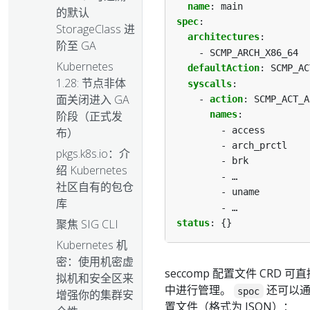
name
:
main
的默认
spec
:
StorageClass 进
architectures
:
阶至 GA
- SCMP_ARCH_X86_64
Kubernetes
defaultAction
:
SCMP_AC
1.28: 节点非体
syscalls
:
面关闭进入 GA
- 
action
:
SCMP_ACT_A
阶段（正式发
names
:
- access
布）
- arch_prctl
pkgs.k8s.io：介
- brk
绍 Kubernetes
- …
社区自有的包仓
- uname
库
- …
聚焦 SIG CLI
status
:
{}
Kubernetes 机
密：使用机密虚
seccomp 配置文件 CRD 可直接与
拟机和安全区来
中进行管理。
还可以
spoc
增强你的集群安
置文件（格式为 JSON）：