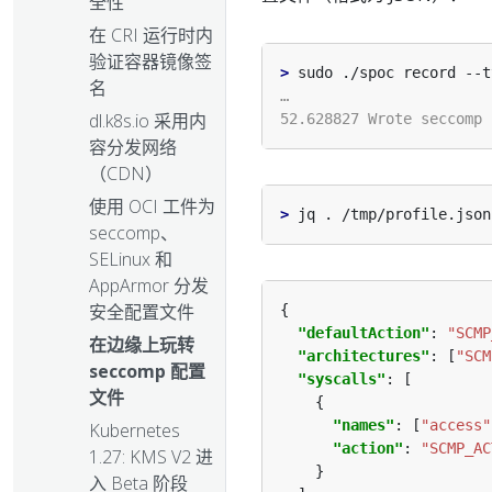
全性
在 CRI 运行时内
验证容器镜像签
>
名
dl.k8s.io 采用内
容分发网络
（CDN）
使用 OCI 工件为
>
seccomp、
SELinux 和
AppArmor 分发
安全配置文件
"defaultAction"
: 
"SCMP
在边缘上玩转
"architectures"
: [
"SCM
seccomp 配置
"syscalls"
文件
"names"
: [
"access"
Kubernetes
"action"
: 
"SCMP_AC
1.27: KMS V2 进
入 Beta 阶段