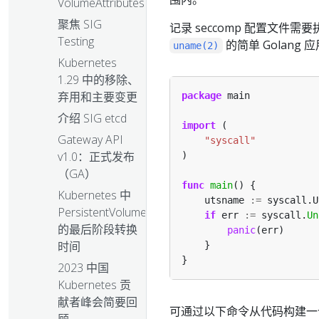
VolumeAttributesClass
聚焦 SIG
记录 seccomp 配置文
Testing
的简单 Golang 
uname(2)
Kubernetes
1.29 中的移除、
弃用和主要变更
package
介绍 SIG etcd
import
Gateway API
"syscall"
v1.0：正式发布
（GA）
func
main
Kubernetes 中
	utsname 
:=
PersistentVolume
if
 err 
:=
 syscall.
Un
的最后阶段转换
panic
时间
2023 中国
Kubernetes 贡
献者峰会简要回
可通过以下命令从代码构建一