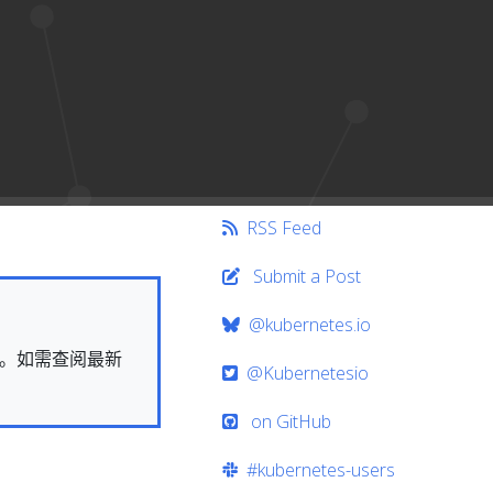
RSS Feed
Submit a Post
@kubernetes.io
快照。如需查阅最新
@Kubernetesio
on GitHub
#kubernetes-users