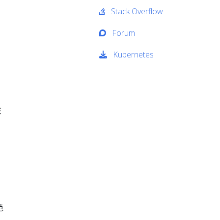
Stack Overflow
Forum
Kubernetes
在
范