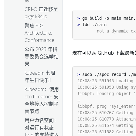
顾
CRI-O 正迁移至
pkgs.k8s.io
>
>
聚焦 SIG
Architecture:
Conformance
公布 2023 年指
现在可以从 GitHub 下载最
导委员会选举结
果
kubeadm 七周
>
年生日快乐！
kubeadm：使用
etcd Learner 安
全地接入控制平
面节点
用户命名空间：
对运行有状态
Pod 的支持进入