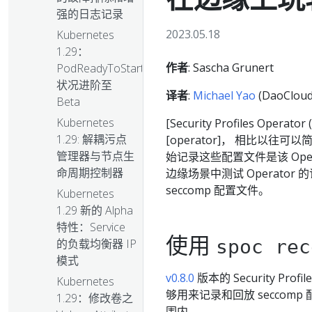
强的日志记录
2023.05.18
Kubernetes
1.29：
作者
: Sascha Grunert
PodReadyToStartContainers
状况进阶至
译者
:
Michael Yao
(DaoCloud
Beta
Kubernetes
[Security Profiles Opera
1.29: 解耦污点
[operator]， 相比以往可以简
管理器与节点生
始记录这些配置文件是该 Oper
命周期控制器
边缘场景中测试 Operato
seccomp 配置文件。
Kubernetes
1.29 新的 Alpha
特性：Service
使用
spoc rec
的负载均衡器 IP
模式
v0.8.0
版本的 Security Prof
Kubernetes
够用来记录和回放 secco
1.29：修改卷之
围内。