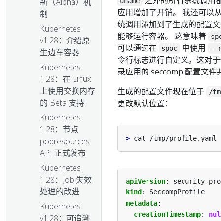
之外的所有系统调用都
新（Alpha）机
uname
应用增加了开销。 我还可以
制
统调用添加到了生成的配置文件
Kubernetes
能够运行容器。 这意味着
sp
v1.28：介绍原
可以通过在
中使用
spoc
--
生边车容器
令行标志进行自定义。这对于使用除
Kubernetes
录应用的 seccomp 配置文
1.28：在 Linux
上使用交换内存
生成的配置文件现在位于
/tm
的 Beta 支持
更改默认位置：
Kubernetes
1.28：节点
>
podresources
API 正式发布
Kubernetes
1.28：Job 失效
apiVersion
:
security-pro
处理的改进
kind
:
SeccompProfile
metadata
:
Kubernetes
creationTimestamp
:
nul
v1.28：可追溯