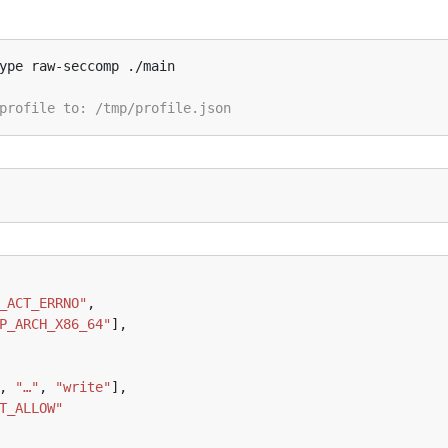
_ACT_ERRNO"
P_ARCH_X86_64"
, 
"…"
, 
"write"
T_ALLOW"