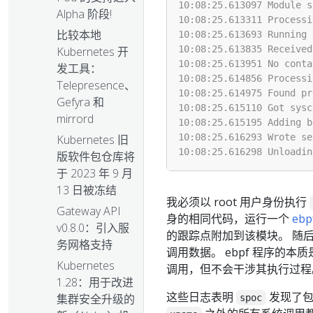
Alpha 阶段!
比较本地
Kubernetes 开
发工具：
Telepresence、
Gefyra 和
mirrord
Kubernetes 旧
版软件包仓库将
于 2023 年 9 月
13 日被冻结
我必须以 root 用户身份执行
Gateway API
身的相同代码，运行一个
ebp
v0.8.0：引入服
的跟踪点附加到该模块。 随
务网格支持
调用数据。 ebpf 程序的
Kubernetes
调用，但不会干涉其执行过程
1.28：用于改进
这些日志表明
发现了
集群安全升级的
spoc