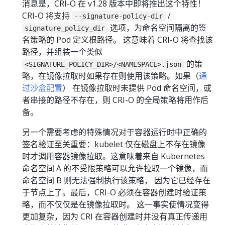
消息是，CRI-O 在 v1.28 版本中即将推出这个特性！
CRI-O 将支持
/
--signature-policy-dir
选项，为命名空间隔离的签
signature_policy_dir
名策略的 Pod 定义根路径。 这意味着 CRI-O 将查找该
路径，并组装一个类似
的策
<SIGNATURE_POLICY_DIR>/<NAMESPACE>.json
略，在镜像拉取时如果存在则使用该策略。如果（
通
过沙盒配置
） 在镜像拉取时未提供 Pod 命名空间，或
者串接的路径不存在，则 CRI-O 的全局策略将用作后
备。
另一个需要考虑的特殊情况对于容器运行时中正确的
签名验证至关重要：kubelet 仅在磁盘上不存在镜像
时才调用容器镜像拉取。这意味着来自 Kubernetes
命名空间 A 的不受限策略可以允许拉取一个镜像，而
命名空间 B 则无法强制执行该策略， 因为它已经存在
于节点上了。最后，CRI-O 必须在容器创建时验证策
略，而不仅仅是在镜像拉取时。 这一事实使情况变得
更加复杂，因为 CRI 在容器创建时并没有真正传递用