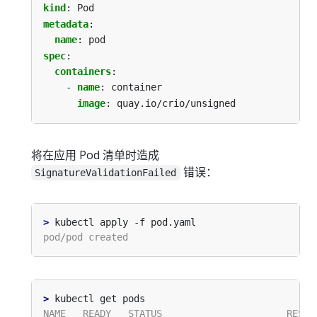
kind
:
Pod
metadata
:
name
:
pod
spec
:
containers
:
- 
name
:
container
image
:
quay.io/crio/unsigned
将在应用 Pod 清单时造成
错误：
SignatureValidationFailed
>
>