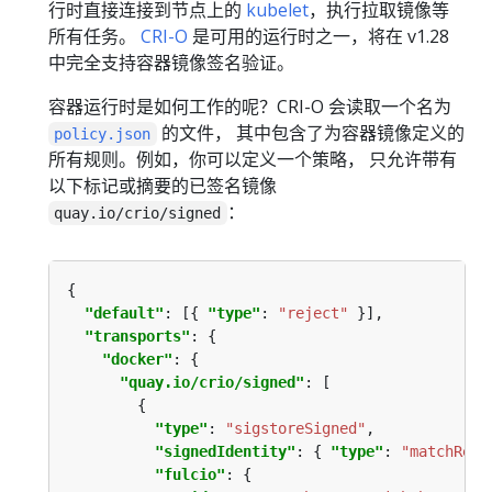
行时直接连接到节点上的
kubelet
，执行拉取镜像等
所有任务。
CRI-O
是可用的运行时之一，将在 v1.28
中完全支持容器镜像签名验证。
容器运行时是如何工作的呢？CRI-O 会读取一个名为
的文件， 其中包含了为容器镜像定义的
policy.json
所有规则。例如，你可以定义一个策略， 只允许带有
以下标记或摘要的已签名镜像
：
quay.io/crio/signed
"default"
: [{ 
"type"
: 
"reject"
"transports"
"docker"
"quay.io/crio/signed"
"type"
: 
"sigstoreSigned"
"signedIdentity"
: { 
"type"
: 
"matchRepo
"fulcio"