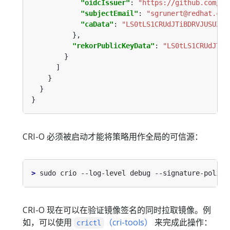
"oidcIssuer"
: 
"https://github.com/lo
"subjectEmail"
: 
"sgrunert@redhat.com
"caData"
: 
"LS0tLS1CRUdJTiBDRVJUSUZJQ
"rekorPublicKeyData"
: 
"LS0tLS1CRUdJTiB
CRI-O 必须被启动才能将策略用作全局的可信源：
>
CRI-O 现在可以在验证镜像签名的同时拉取镜像。例
如，可以使用
（cri-tools）
来完成此操作：
crictl