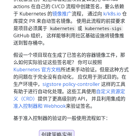
actions 在自己的 CI/CD 流程中创建签名，要么依赖
于 Kubernetes 的
镜像推广
流程， 通过向
k/k8s.io
仓
库提交 PR 来自动签名镜像。 使用此流程的前提要求
是项目必须属于
或
kubernetes
kubernetes-sigs
GitHub 组织， 这样能够利用社区基础设施将镜像推
送到暂存桶中。
假设一个项目现在生成了已签名的容器镜像工件，那
么如何实际验证这些签名呢？ 你可以按照
Kubernetes 官方文档
所述来手动验证。但是这种方式
的问题在于完全没有自动化， 应仅用于测试目的。在
生产环境中，
sigstore policy-controller
这样的工具
有助于进行自动化处理。这些工具使用
自定义资源定
义（CRD）
提供了更高级别的 API， 并且利用集成的
准入控制器和 Webhook
来验证签名。
基于准入控制器的验证的一般使用流程如下：