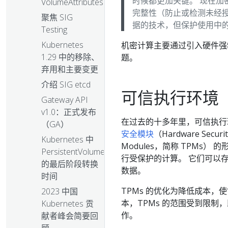
时候都更加关键。 现在
VolumeAttributesClass
完整性（防止或检测未经
聚焦 SIG
据的技术，但保护使用中
Testing
Kubernetes
机密计算主要通过引入硬件强
1.29 中的移除、
题。
弃用和主要变更
介绍 SIG etcd
可信执行环境
Gateway API
v1.0：正式发布
在过去的十多年里，可信执行环境（Tru
（GA）
安全模块
（Hardware Secur
Kubernetes 中
Modules，简称 TPM
PersistentVolume
行受保护的计算。 它们可以
的最后阶段转换
数据。
时间
TPMs 的优化为降低成本，
2023 中国
本，TPMs 的范围受到限
Kubernetes 贡
作。
献者峰会简要回