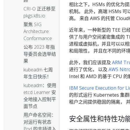
顾
相比之下，HSMs 的优化
CRI-O 正迁移至
机制。 此外，高端 HSMs
pkgs.k8s.io
高。 来自 AWS 的托管 Clo
聚焦 SIG
近年来，一种新型的 TEE 已
Architecture:
供了与用户空间紧密集成的 T
Conformance
进程或虚拟机，并且可以以相
公布 2023 年指
和局限性， 并且在不同的环
导委员会选举结
果
此外，我们应该提及
ARM Tr
进行了优化， 以及
AWS Nitro
kubeadm 七周
Intel 和 AMD 的基于 
年生日快乐！
kubeadm：使用
IBM Secure Execution for L
etcd Learner 安
的形式运行 Kubernete
全地接入控制平
租户之间提供稳固的隔离， 
面节点
用户命名空间：
安全属性和特性功
对运行有状态
Pod 的支持进入