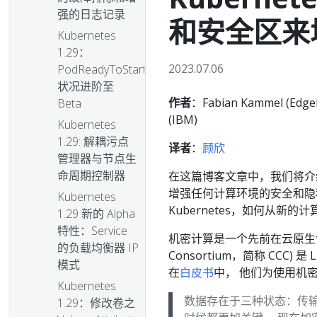
强的日志记录
和安全区来
Kubernetes
1.29：
2023.07.06
PodReadyToStartContainers
状况进阶至
作者
：Fabian Kammel (Edgele
Beta
(IBM)
Kubernetes
1.29: 解耦污点
译者
：
顾欣
管理器与节点生
命周期控制器
在这篇博客文章中，我们将介绍机密计
增强任何计算环境的安全和隐
Kubernetes
Kubernetes，如何从新的
1.29 新的 Alpha
特性：Service
机密计算是一个先前在云原
的负载均衡器 IP
Consortium，简称 CCC)
模式
在
白皮书
中， 他们为使用机
Kubernetes
数据存在于三种状态：传
1.29：修改卷之