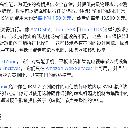
为提高性能，为更多的密钥提供安全存储，并提供高级物理攻击检测
 可以编程，以便可以编译和执行任意代码。缺点是它们的成本非常
udHSM 的费用大约是
每小时 1.50 美元
， 或者约每年 13,500 美元
经变得流行。 像
AMD SEV
、
Intel SGX
和
Intel TDX
这样的技术
EE。与支持特定的低功耗或高性能设备不同， 这些 TEE 保护普
对较低的开销执行此操作。 这些技术各有不同的设计目标、优
境中可用，包括消费者笔记本电脑、服务器和移动设备。
ustZone
， 它针对智能手机、平板电脑和智能电视等嵌入式设备
 Enclaves
， 它们只在
Amazon Web Services
上可用， 并且与
CPU 的解决方案相比，具有不同的威胁模型。
inux
允许你在 IBM Z 系列硬件的可信执行环境内以 KVM 客户端
s 集群的节点。 你可以使用这种硬件增强的虚拟机隔离机制为集群中
并通过硬件验证提供关于（虚拟）节点完整性的信息。
能