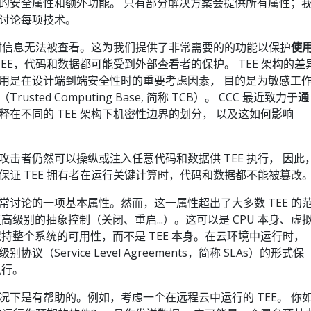
的安全属性和额外功能。 只有部分解决方案会提供所有属性；
讨论每项技术。
E 时信息无法被查看。这为我们提供了非常需要的的功能以保护
使
TEE，代码和数据都可能受到外部查看者的保护。 TEE 架构的差
用是在设计端到端安全性时的重要考虑因素， 目的是为敏感工
（Trusted Computing Base, 简称 TCB）。 CCC 最近致力于
通
释在不同的 TEE 架构下机密性边界的划分， 以及这如何影响
击者仍然可以操纵或注入任意代码和数据供 TEE 执行， 因此
保证 TEE 拥有者在运行关键计算时，代码和数据都不能被篡改
常讨论的一项基本属性。然而，这一属性超出了大多数 TEE 的
高级别的抽象控制（关闭、重启...）。这可以是 CPU 本身、虚
持整个系统的可用性，而不是 TEE 本身。在云环境中运行时，
（Service Level Agreements，简称 SLAs）的形式保
执行。
况下是有帮助的。例如，考虑一个在远程云中运行的 TEE。 你