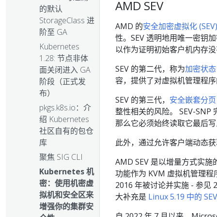
AMD SEV
的默认
StorageClass 进
AMD 的
安全加密虚拟化 (SEV
阶至 GA
性。SEV 透明地用唯一密钥加
Kubernetes
以作为证明初始客户机内存没
1.28: 节点非体
SEV 的第二代，称为
加密状态
面关闭进入 GA
容，提供了对虚拟机管理程序
阶段（正式发
布）
SEV 的第三代，
安全嵌套分页
pkgs.k8s.io：介
整性相关的风险。 SEV-S
绍 Kubernetes
那么它必须始终读取它最后写
社区自有的包仓
此外，通过允许客户端动态获取
库
聚焦 SIG CLI
AMD SEV 是以增量方式实施
Kubernetes 机
功能作为 KVM 虚拟机管理
密：使用机密虚
2016 年被讨论并实施 - 参见 2
拟机和安全区来
大补充是
Linux 5.19 中的 
增强你的集群安
自 2022 年 7 月以来，Micros