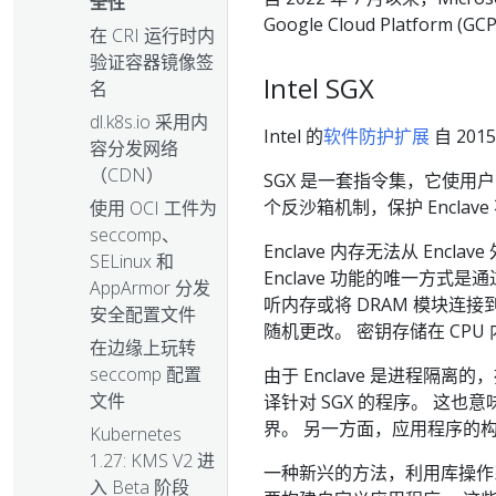
全性
Google Cloud Platform (
在 CRI 运行时内
验证容器镜像签
Intel SGX
名
dl.k8s.io 采用内
Intel 的
软件防护扩展
自 20
容分发网络
（CDN）
SGX 是一套指令集，它使用
个反沙箱机制，保护 Encl
使用 OCI 工件为
seccomp、
Enclave 内存无法从 Enc
SELinux 和
Enclave 功能的唯一方式是
AppArmor 分发
听内存或将 DRAM 模块
安全配置文件
随机更改。 密钥存储在 CPU
在边缘上玩转
seccomp 配置
由于 Enclave 是进程隔离的
文件
译针对 SGX 的程序。 这
界。 另一方面，应用程序的构
Kubernetes
1.27: KMS V2 进
一种新兴的方法，利用库操作系统
入 Beta 阶段