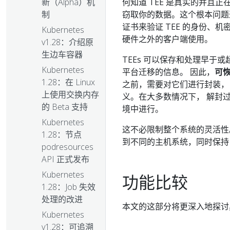
何知道 TEE 是真实的并且
新（Alpha）机
窃取你的数据。这个根本问题
制
证书来验证 TEE 的身份、
Kubernetes
硬件之外的客户端使用。
v1.28：介绍原
生边车容器
TEEs 可以保存和处理早
Kubernetes
平台迁移的信息。 因此，
可
1.28：在 Linux
之前，需要对它们进行封装，
上使用交换内存
义。在大多数情况下， 解封过
的 Beta 支持
境中进行。
Kubernetes
这不必限制整个系统的灵活
1.28：节点
到不同的主机系统，同时保持 
podresources
API 正式发布
Kubernetes
功能比较
1.28：Job 失效
处理的改进
本文的这部分将更深入地探讨
Kubernetes
v1.28：可追溯