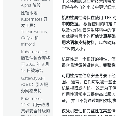
下文将回顾这些新技术所带来
Alpha 阶段!
们将在各自的小节中更详细地
比较本地
机密性
属性确保在使用 TE
Kubernetes 开
中的数据
。 根据使用的特定 
发工具：
以及它们在云原生环境中的使
Telepresence、
负载提供最小的
可信计算基础
Gefyra 和
用术语和支持材料
，以帮助解
mirrord
TCB 的大小。
Kubernetes 旧
版软件包仓库将
机密性是一个很好的特性，但攻
于 2023 年 9 月
很容易泄露关键信息。
完整性
13 日被冻结
可用性
是在信息安全背景下经
Gateway API
围。 通常，它们可以被一些更
v0.8.0：引入服
机监视器或内核。 这是为了保
务网格支持
可用性通常由云提供商以服务级别协议
Kubernetes
证， 并且不能通过加密强制
1.28：用于改进
仅凭机密性和完整性在某些情
集群安全升级的