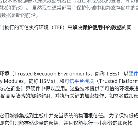
加密技术常被部署以提供数据机密性（阻止未经授权的查看）和数
授权的更改）。 虽然现在通常部署了保护传输中和静态存储中的
的数据是新的前沿。
制执行的可信执行环境（TEE）来解决
保护使用中的数据
的问
sted Execution Environments，简称 TEEs） 以
硬
ity Modules，简称 HSMs） 和
可信平台模块
（Trusted Platfor
s） 的形式在商业计算硬件中得以应用。这些技术提供了可信的环境来
存储高度敏感的加密密钥，并执行关键的加密操作，如签名或加
使它们能够集成到主板中并充当系统的物理根信任。 为了保持低
制，即它们只能存储少量的密钥，并且仅能执行一小部分的加密操