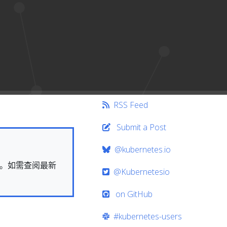
RSS Feed
Submit a Post
@kubernetes.io
快照。如需查阅最新
@Kubernetesio
on GitHub
#kubernetes-users