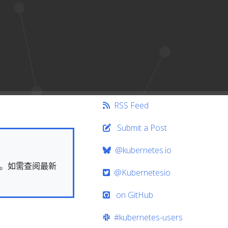
RSS Feed
Submit a Post
@kubernetes.io
快照。如需查阅最新
@Kubernetesio
on GitHub
#kubernetes-users