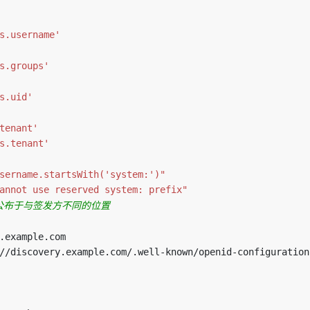
s.username'
s.groups'
s.uid'
tenant'
s.tenant'
sername.startsWith('system:')"
annot use reserved system: prefix"
公布于与签发方不同的位置
.example.com
//discovery.example.com/.well-known/openid-configuration