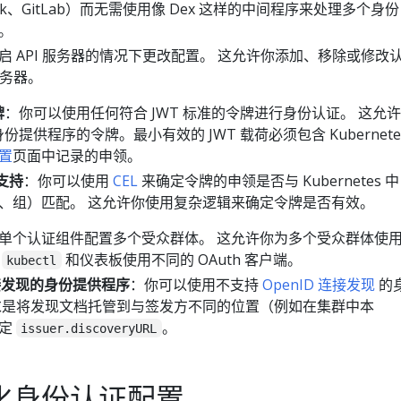
loak、GitLab）而无需使用像 Dex 这样的中间程序来处理多个身份
。
启 API 服务器的情况下更改配置。 这允许你添加、移除或修改
服务器。
牌
：你可以使用任何符合 JWT 标准的令牌进行身份认证。 这允许
份提供程序的令牌。最小有效的 JWT 载荷必须包含 Kubernete
置
页面中记录的申领。
支持
：你可以使用
CEL
来确定令牌的申领是否与 Kubernetes 中
、组）匹配。 这允许你使用复杂逻辑来确定令牌是否有效。
单个认证组件配置多个受众群体。 这允许你为多个受众群体使
为
和仪表板使用不同的 OAuth 客户端。
kubectl
连接发现的身份提供程序
：你可以使用不支持
OpenID 连接发现
的
求是将发现文档托管到与签发方不同的位置（例如在集群中本
指定
。
issuer.discoveryURL
化身份认证配置