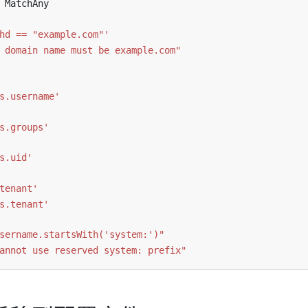
MatchAny
hd == "example.com"'
 domain name must be example.com"
s.username'
s.groups'
s.uid'
tenant'
s.tenant'
sername.startsWith('system:')"
annot use reserved system: prefix"