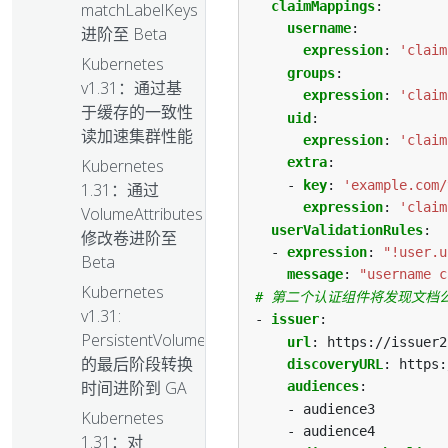
claimMappings
:
matchLabelKeys
username
:
进阶至 Beta
expression
:
'claim
Kubernetes
groups
:
v1.31：通过基
expression
:
'claim
于缓存的一致性
uid
:
读加速集群性能
expression
:
'claim
extra
:
Kubernetes
- 
key
:
'example.com/
1.31：通过
expression
:
'claim
VolumeAttributesClass
userValidationRules
:
修改卷进阶至
- 
expression
:
"!user.u
Beta
message
:
"username c
Kubernetes
# 第二个认证组件将发现文档
v1.31:
- 
issuer
:
PersistentVolume
url
:
https://issuer2
的最后阶段转换
discoveryURL
:
https:
时间进阶到 GA
audiences
:
- audience3
Kubernetes
- audience4
1.31：对