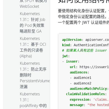
从 SPDY 转换为
WebSocket
要使用结构化身份认证配置
Kubernetes
中指定身份认证配置的路径。此
1.31：针对 Job
一个配置两个 JWT 认证组
的 Pod 失效策
略进阶至 GA
Kubernetes
apiVersion
:
apiserver.co
1.31：基于 OCI
kind
:
AuthenticationConf
工件的只读卷
# 如果某人具有这些 issu
(Alpha)
jwt
:
- 
issuer
:
Kubernetes
url
:
https://issuer1
1.31：防止无序
audiences
:
删除时
- audience1
PersistentVolume
- audience2
泄漏
audienceMatchPolicy
:
Kubernetes
claimValidationRules
:
1.31：
expression
:
'claims.
podAffinity 中的
message
:
"the hosted