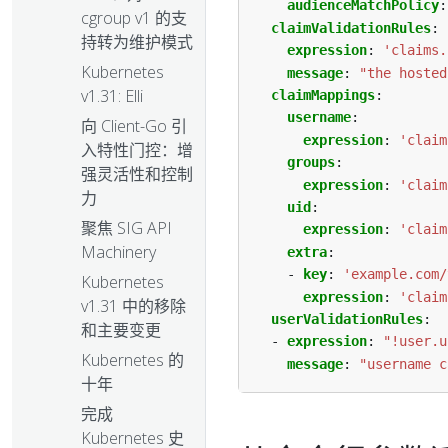
audienceMatchPolicy
:
cgroup v1 的支
claimValidationRules
:
持转为维护模式
expression
:
'claims.
Kubernetes
message
:
"the hosted
v1.31: Elli
claimMappings
:
username
:
向 Client-Go 引
expression
:
'claim
入特性门控：增
groups
:
强灵活性和控制
expression
:
'claim
力
uid
:
聚焦 SIG API
expression
:
'claim
Machinery
extra
:
- 
key
:
'example.com/
Kubernetes
expression
:
'claim
v1.31 中的移除
userValidationRules
:
和主要变更
- 
expression
:
"!user.u
Kubernetes 的
message
:
"username c
十年
完成
Kubernetes 史