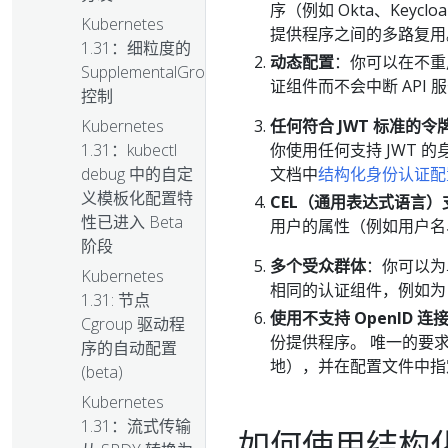
序（例如 Okta、Keyc
Kubernetes
提供程序之间的多路复用
1.31：细粒度的
动态配置
：你可以在不重
SupplementalGroups
证组件而不会中断 API 
控制
任何符合 JWT 标准的令
Kubernetes
你使用任何支持 JWT 的身
1.31：kubectl
文档中
结构化身份认证配
debug 中的自定
义模板化配置特
CEL（通用表达式语言）
性已进入 Beta
用户的属性（例如用户名
阶段
多个受众群体
：你可以为
Kubernetes
相同的认证组件，例如
1.31: 节点
使用不支持 OpenID 
Cgroup 驱动程
份提供程序。 唯一的要
序的自动配置
地），并在配置文件中
(beta)
Kubernetes
1.31：流式传输
如何使用结构